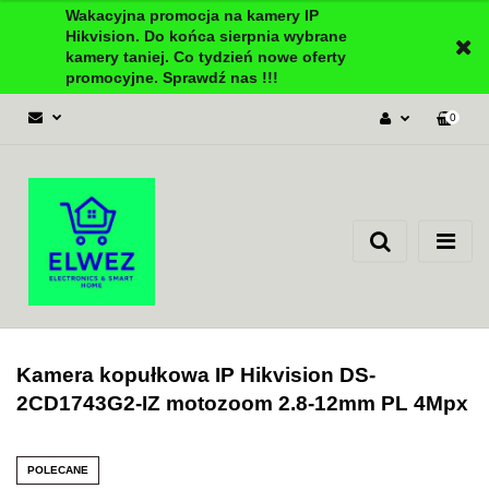
Wakacyjna promocja na kamery IP
Hikvision. Do końca sierpnia wybrane
kamery taniej. Co tydzień nowe oferty
promocyjne. Sprawdź nas !!!
0
Zaloguj się
Załóż konto
Dodaj zgłoszenie
Zgody cookies
Kamera kopułkowa IP Hikvision DS-
2CD1743G2-IZ motozoom 2.8-12mm PL 4Mpx
POLECANE