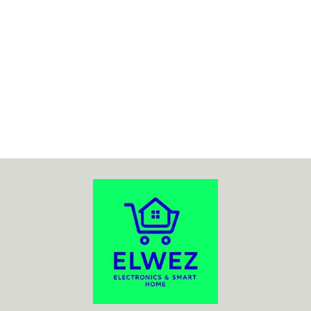
70MAI
ACO
ADATA