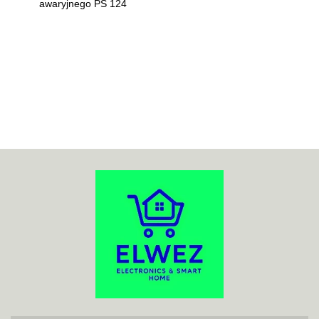
awaryjnego PS 124
70MAI
ACO
ADATA