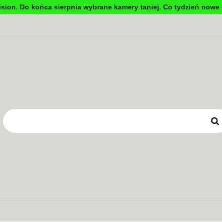
sion. Do końca sierpnia wybrane kamery taniej. Co tydzień nowe 
DYNKOWA
TV PRZEMYSŁOWA
KONTROLA DOSTĘ
OWE
ZASILANIE
TV PRZEMYSŁOWA
KONTROLA DOSTĘPU
SYSTEMY 