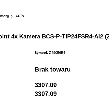
toring
CCTV
oint 4x Kamera BCS-P-TIP24FSR4-Ai2 (
Symbol:
Z49056B4
Brak towaru
3307.09
3307.09