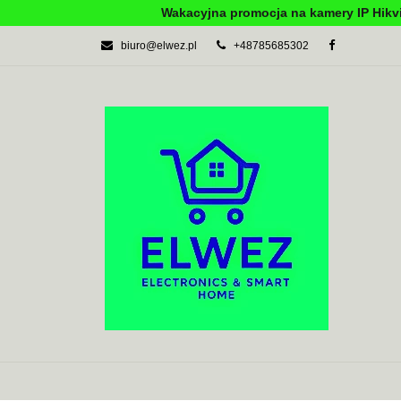
Wakacyjna promocja na kamery IP Hikvi
biuro@elwez.pl
+48785685302
AUTOMATYKA BU
SYSTEMY ALARM
AUTOMATYKA BUDYNKOWA