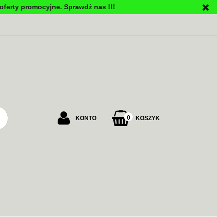
oferty promocyjne. Sprawdź nas !!!
PU
0
KONTO
KOSZYK
Zaloguj się
Załóż konto
Dodaj zgłoszenie
Zgody cookies
ALARMOWE
ZASILANIE