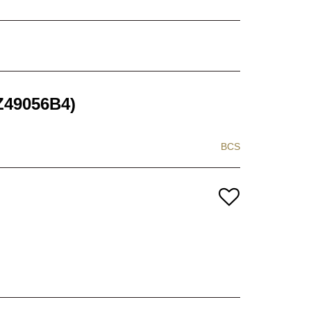
Z49056B4)
BCS