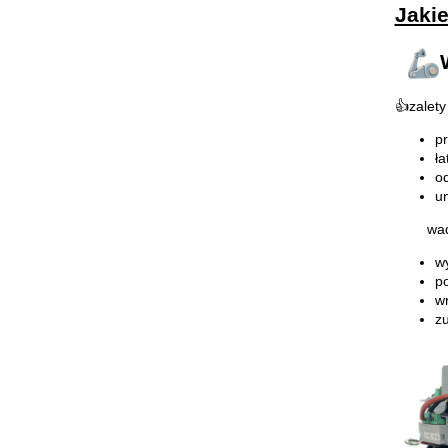
Jaki
👍zalety
pr
ła
o
un
wad
w
p
wr
z