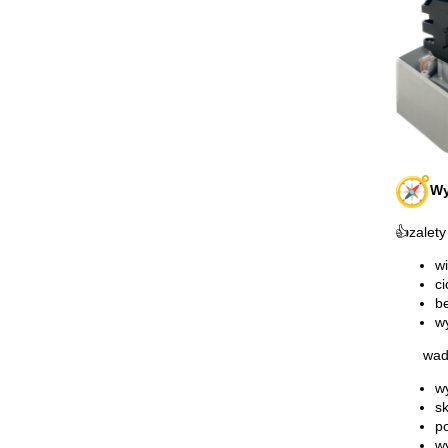
Wy
👍zalety
w
ci
be
w
wad
w
s
p
wy