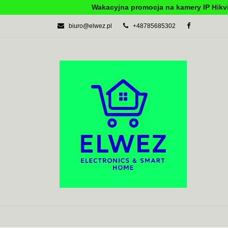
Wakacyjna promocja na kamery IP Hikvi
biuro@elwez.pl
+48785685302
AUTOMATYKA BU
SYSTEMY ALARM
AUTOMATYKA BUDYNKOWA