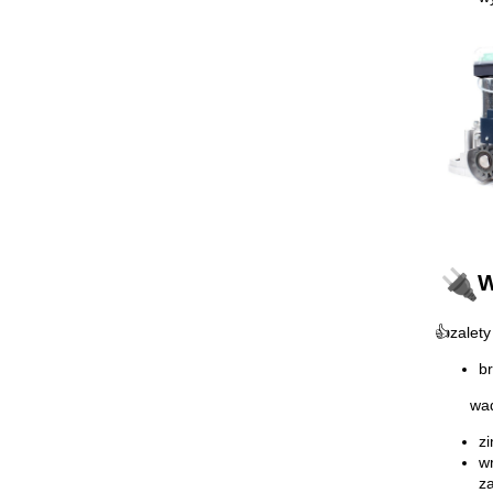
W
👍zalety
b
wad
zi
wr
z