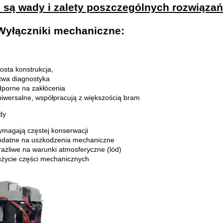
e są wady i zalety poszczególnych rozwiąz
Wyłączniki mechaniczne
:
osta konstrukcja,
twa diagnostyka
dporne na zakłócenia
iwersalne, współpracują z większością bram
y
ymagają częstej konserwacji
odatne na uszkodzenia mechaniczne
ażliwe na warunki atmosferyczne (lód)
użycie części mechanicznych