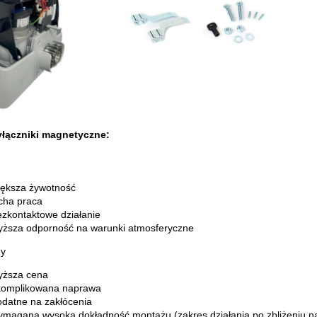
łączniki magnetyczne:
iększa żywotność
cha praca
zkontaktowe działanie
yższa odporność na warunki atmosferyczne
y
yższa cena
komplikowana naprawa
odatne na zakłócenia
magana wysoka dokładność montażu (zakres działania po zbliżeniu na