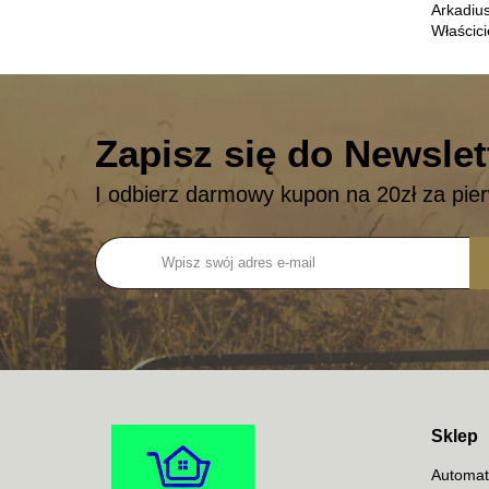
Arkadiu
Właścic
Zapisz się do Newslet
I odbierz darmowy kupon na 20zł za pie
Sklep
Automat