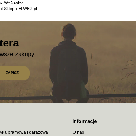
sz Wężowicz
iel Sklepu ELWEZ.pl
tera
rwsze zakupy
Informacje
yka bramowa i garażowa
O nas