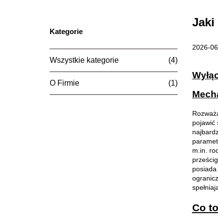
Jaki
Kategorie
2026-06
Wszystkie kategorie
(4)
Wyłąc
O Firmie
(1)
Mecha
Rozważa
pojawić 
najbard
paramet
m.in. r
prześcig
posiada 
ogranicz
spełniaj
Co to