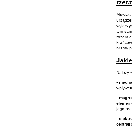
rzecz
Mówiąc n
urządze
wyłączyć
tym sam
razem d
krańcow
bramy p
Jakie
Należy 
-
mecha
wpływem 
-
magne
element
jego rea
-
elektr
centrali