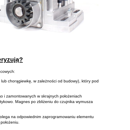
eryzują?
ńcowych:
 lub chorągiewkę, w zależności od budowy), który pod
go i zamontowanych w skrajnych położeniach
ykowo. Magnes po zbliżeniu do czujnika wymusza
e polega na odpowiednim zaprogramowaniu elementu
 położeniu.