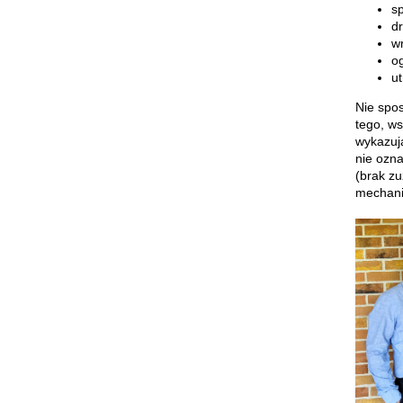
sp
dr
wr
og
u
Nie spos
tego, ws
wykazują
nie ozna
(brak zu
mechan