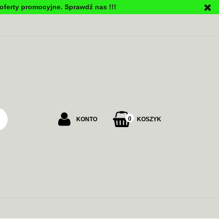
oferty promocyjne. Sprawdź nas !!!
PU
0
KONTO
KOSZYK
Zaloguj się
Załóż konto
Dodaj zgłoszenie
Zgody cookies
ALARMOWE
ZASILANIE