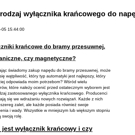
 rodzaj wyłącznika krańcowego do nap
-05 15:44:00
zniki krańcowe do bramy przesuwnej.
niczne, czy magnetyczne?
jąc świadomy zakup napędu do bramy przesuwnej, może
się wątpliwość, który typ automatyki jest najlepszy, który
ziej odpowiada moim potrzebom? Wśród wielu
rów, które należy ocenić przed ostatecznym wyborem jest
odzaj zastosowanego wyłącznika krańcowego. Producenci
ają się we wdrażaniu nowych rozwiązań. Każde z nich
szereg zalet, ale każde posiada również swoje
enia i wady. Wszystkie w mniejszym lub większym stopniu
ą swoją rolę.
 jest wyłącznik krańcowy i czy