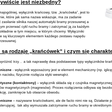
ywiście jest niezbędny?
ajogólniej, wyłącznik krańcowy, tzw. „krańcówka”, jest to
nie, które jak sama nazwa wskazuje, ma za zadanie
 zasilanie silnika naszej automatyki bramy przesuwnej a
ym przerwać cykl ruchu bramy i zatrzymać ją za każdym
okładnie w tym miejscu, w którym chcemy. Wyłączniki
e są kluczowym elementem każdego zestawu napędu
rzesuwnej.
 są rodzaje „krańcówek” i czym się charakt
wyróżnić trzy… a tak naprawdę dwa podstawowe typy wyłączników kra
niczne
- wyłącznik wyposażony jest w element mechaniczny (np. iglicę
nacisku, fizycznie rozłącza styki wewnątrz.
tyczne (kontaktrony)
– wyłącznik składa się z czujnika magnetyczne
ów magnetycznych (magnesów). Proces rozłączenia odbywa się bezdot
kcję, zamknięcie lub otwarcie obwodu.
oniczne
– nazywane krańcówkami, ale de facto nimi nie są. Działani
 sterującej, tak aby wymuszała zatrzymanie ruchu bramy w określonym