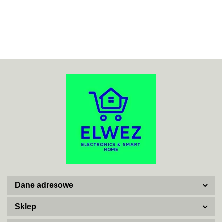
70MAI
ACO
ADATA
Dane adresowe
AISKO
Sklep