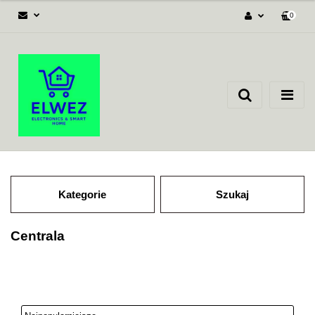
0
Zaloguj się
Załóż konto
Dodaj zgłoszenie
Zgody cookies
Kategorie
Szukaj
Centrala