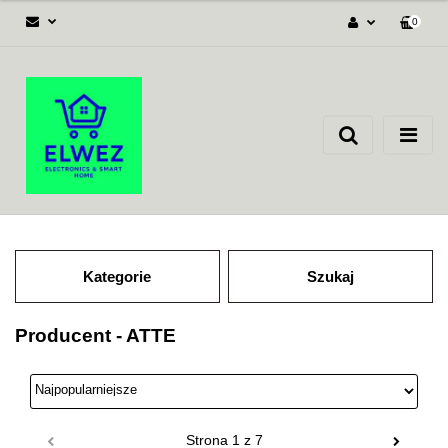
0
Zaloguj się
Załóż konto
Dodaj zgłoszenie
Zgody cookies
Kategorie
Szukaj
Producent - ATTE