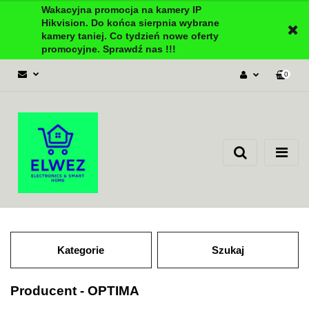
Wakacyjna promocja na kamery IP
Hikvision. Do końca sierpnia wybrane
kamery taniej. Co tydzień nowe oferty
promocyjne. Sprawdź nas !!!
0
Zaloguj się
Załóż konto
Dodaj zgłoszenie
Zgody cookies
Kategorie
Szukaj
Producent - OPTIMA