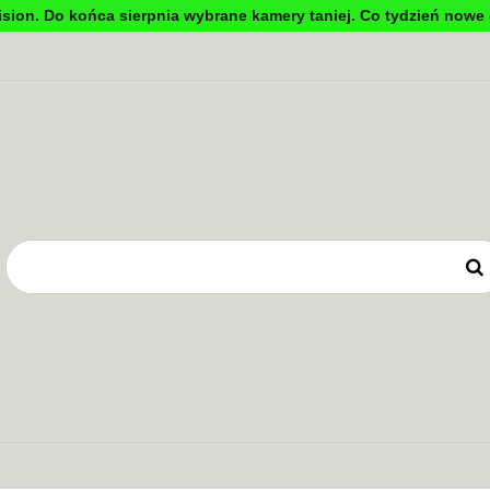
sion. Do końca sierpnia wybrane kamery taniej. Co tydzień nowe 
DYNKOWA
TV PRZEMYSŁOWA
KONTROLA DOSTĘ
OWE
ZASILANIE
TV PRZEMYSŁOWA
KONTROLA DOSTĘPU
SYSTEMY 