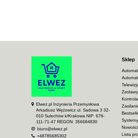
Sklep
Automat
Automat
Telewiz
Zestawy
Kontrol
Elwez.pl Inżynieria Przemysłowa
Zasilani
Arkadiusz Wężowicz ul. Sadowa 3 32-
Bestsell
010 Sulechów k/Krakowa NIP: 678-
Systemy
111-71-47 REGON: 356684830
Nowości
biuro@elwez.pl
Lista pr
+48785685302