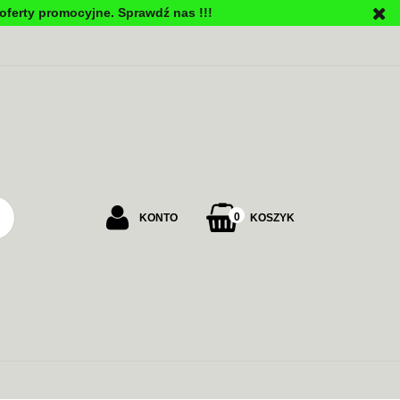
oferty promocyjne. Sprawdź nas !!!
PU
0
KONTO
KOSZYK
Zaloguj się
Załóż konto
Dodaj zgłoszenie
Zgody cookies
ALARMOWE
ZASILANIE