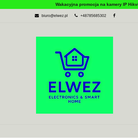
Wakacyjna promocja na kamery IP Hikvi
biuro@elwez.pl
+48785685302
AUTOMATYKA BU
SYSTEMY ALARM
AUTOMATYKA BUDYNKOWA