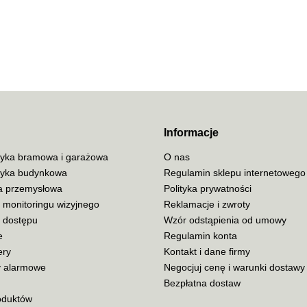
70MAI
ACO
Informacje
yka bramowa i garażowa
O nas
yka budynkowa
Regulamin sklepu internetowego
ja przemysłowa
Polityka prywatności
ADATA
 monitoringu wizyjnego
Reklamacje i zwroty
a dostępu
Wzór odstąpienia od umowy
e
Regulamin konta
ery
Kontakt i dane firmy
 alarmowe
Negocjuj cenę i warunki dostawy
AISKO
Bezpłatna dostaw
oduktów