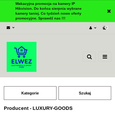
Wakacyjna promocja na kamery IP
Hikvision. Do końca sierpnia wybrane
kamery taniej. Co tydzień nowe oferty
promocyjne. Sprawdź nas !!!
0
Zaloguj się
Załóż konto
Dodaj zgłoszenie
Zgody cookies
Kategorie
Szukaj
Producent - LUXURY-GOODS