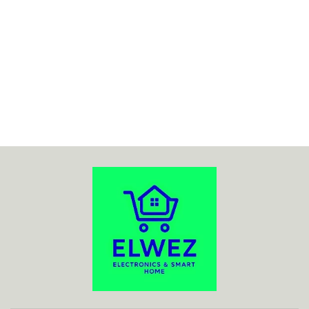
70MAI
ACO
ADATA