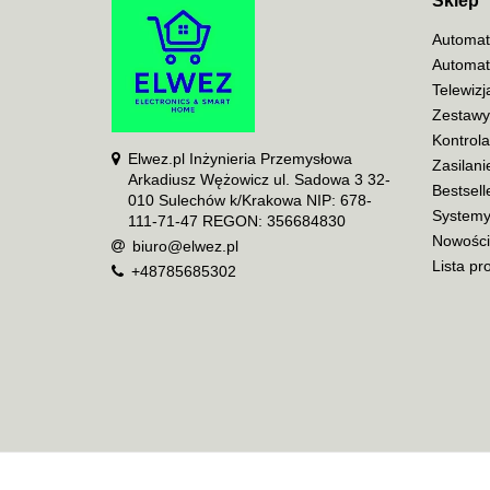
Sklep
Automat
Automat
Telewiz
Zestawy
Kontrol
Elwez.pl Inżynieria Przemysłowa
Zasilani
Arkadiusz Wężowicz ul. Sadowa 3 32-
Bestsell
010 Sulechów k/Krakowa NIP: 678-
Systemy
111-71-47 REGON: 356684830
Nowości
biuro@elwez.pl
Lista pr
+48785685302