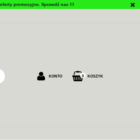
oferty promocyjne. Sprawdź nas !!!
PU
0
KONTO
KOSZYK
Zaloguj się
Załóż konto
Dodaj zgłoszenie
Zgody cookies
ALARMOWE
ZASILANIE