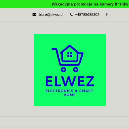
Wakacyjna promocja na kamery IP Hikvi
biuro@elwez.pl
+48785685302
AUTOMATYKA BU
SYSTEMY ALARM
AUTOMATYKA BUDYNKOWA