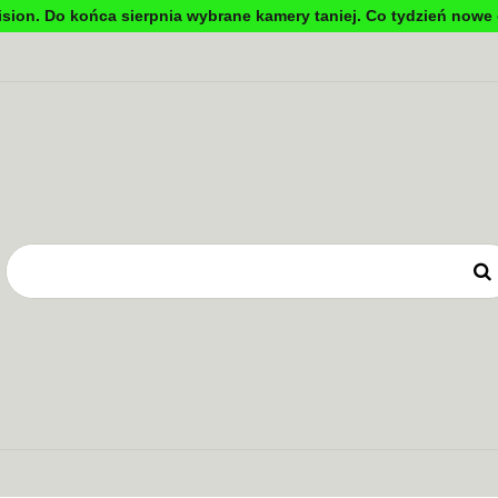
sion. Do końca sierpnia wybrane kamery taniej. Co tydzień nowe 
DYNKOWA
TV PRZEMYSŁOWA
KONTROLA DOSTĘ
OWE
ZASILANIE
TV PRZEMYSŁOWA
KONTROLA DOSTĘPU
SYSTEMY 