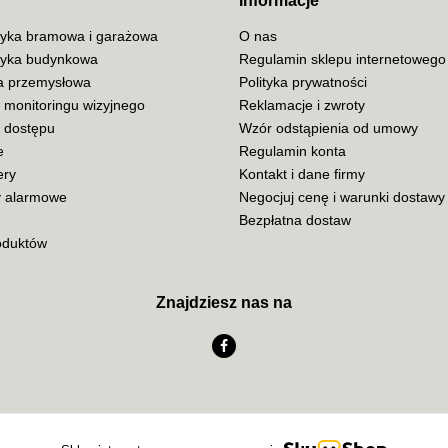
Informacje
yka bramowa i garażowa
O nas
yka budynkowa
Regulamin sklepu internetowego
ja przemysłowa
Polityka prywatności
ADATA
 monitoringu wizyjnego
Reklamacje i zwroty
a dostępu
Wzór odstąpienia od umowy
e
Regulamin konta
ery
Kontakt i dane firmy
 alarmowe
Negocjuj cenę i warunki dostawy
AISKO
Bezpłatna dostaw
oduktów
Znajdziesz nas na
AJAX SYSTEMS