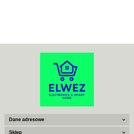
70MAI
ACO
ADATA
Dane adresowe
AISKO
Sklep