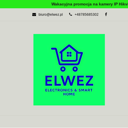
Wakacyjna promocja na kamery IP Hikvi
biuro@elwez.pl
+48785685302
AUTOMATYKA BU
SYSTEMY ALARM
AUTOMATYKA BUDYNKOWA