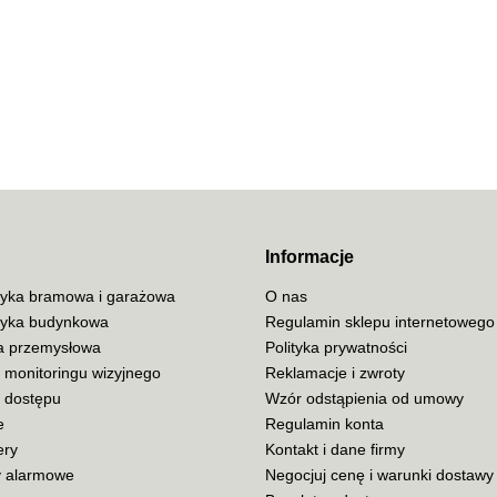
70MAI
ACO
Informacje
yka bramowa i garażowa
O nas
yka budynkowa
Regulamin sklepu internetowego
ja przemysłowa
Polityka prywatności
ADATA
 monitoringu wizyjnego
Reklamacje i zwroty
a dostępu
Wzór odstąpienia od umowy
e
Regulamin konta
ery
Kontakt i dane firmy
 alarmowe
Negocjuj cenę i warunki dostawy
AISKO