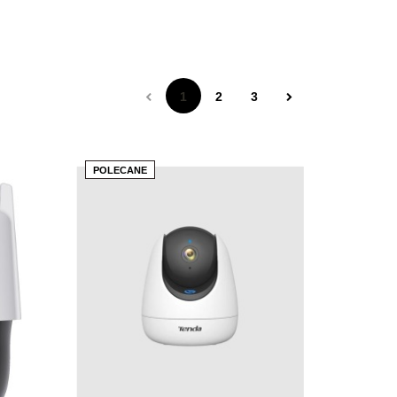
1
2
3
POLECANE