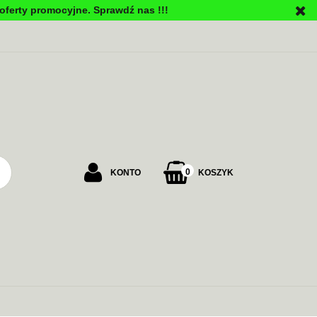
oferty promocyjne. Sprawdź nas !!!
PU
0
KONTO
KOSZYK
Zaloguj się
Załóż konto
Dodaj zgłoszenie
Zgody cookies
ALARMOWE
ZASILANIE