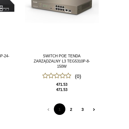
P-24-
SWITCH POE TENDA
ZARZĄDZALNY L3 TEG5310P-8-
150W
(0)
471.53
471.53
1
2
3