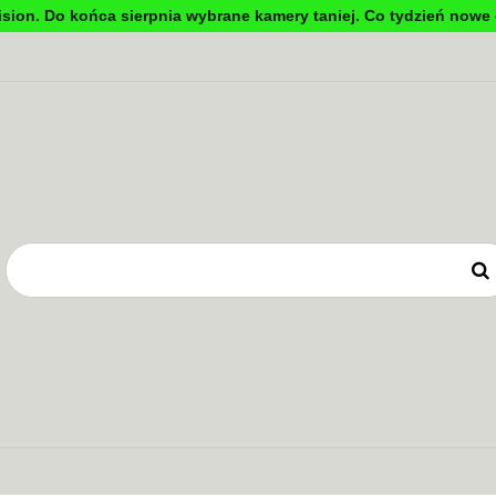
sion. Do końca sierpnia wybrane kamery taniej. Co tydzień nowe 
DYNKOWA
TV PRZEMYSŁOWA
KONTROLA DOSTĘ
OWE
ZASILANIE
TV PRZEMYSŁOWA
KONTROLA DOSTĘPU
SYSTEMY 