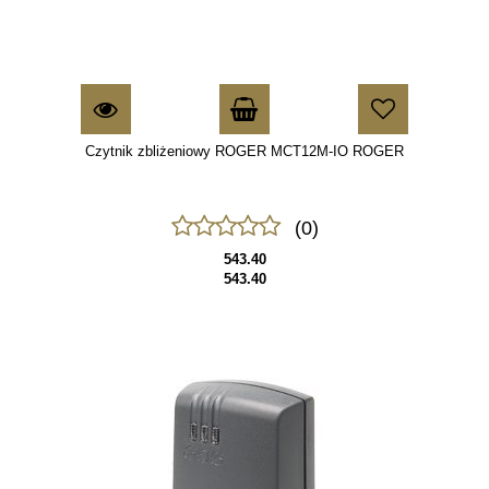
Czytnik zbliżeniowy ROGER MCT12M-IO ROGER
(0)
543.40
543.40