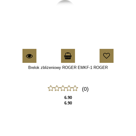
Brelok zbliżeniowy ROGER EMKF-1 ROGER
(0)
6.90
6.90