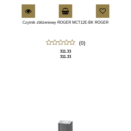
Czytnik zbliżeniowy ROGER MCT12E-BK ROGER
(0)
311.33
311.33