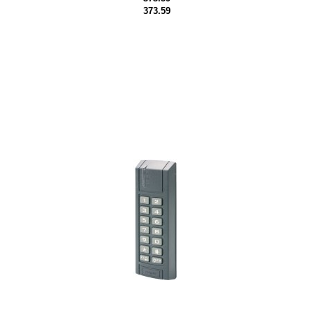
373.59