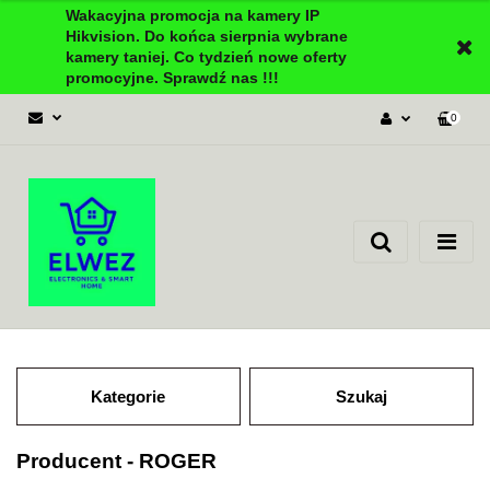
Wakacyjna promocja na kamery IP
Hikvision. Do końca sierpnia wybrane
kamery taniej. Co tydzień nowe oferty
promocyjne. Sprawdź nas !!!
0
Zaloguj się
Załóż konto
Dodaj zgłoszenie
Zgody cookies
Kategorie
Szukaj
Producent - ROGER