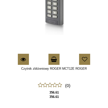
Czytnik zbliżeniowy ROGER MCT12E ROGER
(0)
356.61
356.61