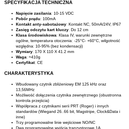
SPECYFIKACJA TECHNICZNA
Napięcie zasilania
: 10-15 VDC
Pobór prądu
: 100mA
Kontakt anty-sabotażowy
: Kontakt NC, 50mA/24V, IP67
Zasięg odczytu kart kluczy
: Do 12 cm
Klasa środowiskowa
: Klasa IV, warunki zewnętrzne
ogólne, temperatura otoczenia: -25°C- +60°C, wilgotność
względna: 10-95% (bez kondensacji)
Wymiary
: 170 X 110 X 41.2 mm
Waga
: ≈410g
Certyfikat
: CE
CHARAKTERYSTYKA
Wbudowany czytnik zbliżeniowy EM 125 kHz oraz
13,56MHz
Możliwość dołączenia czytnika zewnętrznego (obustronna
kontrola przejścia)
Współpraca z czytnikami serii PRT (Roger) i innych
standardów (Wiegand 26..66 bit, Magstripe, Clock&Data i
inne)
Trzy programowalne linie wejściowe NO/NC
Dwa programowalne wyjścia tranzystorowe 1A