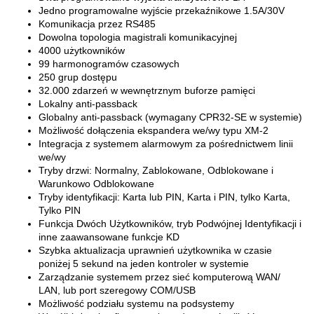
Jedno programowalne wyjście przekaźnikowe 1.5A/30V
Komunikacja przez RS485
Dowolna topologia magistrali komunikacyjnej
4000 użytkowników
99 harmonogramów czasowych
250 grup dostępu
32.000 zdarzeń w wewnętrznym buforze pamięci
Lokalny anti-passback
Globalny anti-passback (wymagany CPR32-SE w systemie)
Możliwość dołączenia ekspandera we/wy typu XM-2
Integracja z systemem alarmowym za pośrednictwem linii
we/wy
Tryby drzwi: Normalny, Zablokowane, Odblokowane i
Warunkowo Odblokowane
Tryby identyfikacji: Karta lub PIN, Karta i PIN, tylko Karta,
Tylko PIN
Funkcja Dwóch Użytkowników, tryb Podwójnej Identyfikacji i
inne zaawansowane funkcje KD
Szybka aktualizacja uprawnień użytkownika w czasie
poniżej 5 sekund na jeden kontroler w systemie
Zarządzanie systemem przez sieć komputerową WAN/
LAN, lub port szeregowy COM/USB
Możliwość podziału systemu na podsystemy