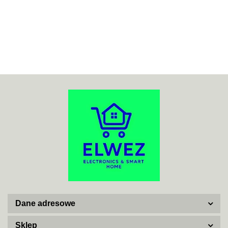
70MAI
ACO
ADATA
Dane adresowe
AISKO
Sklep