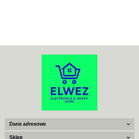
70MAI
ACO
ADATA
Dane adresowe
AISKO
Sklep