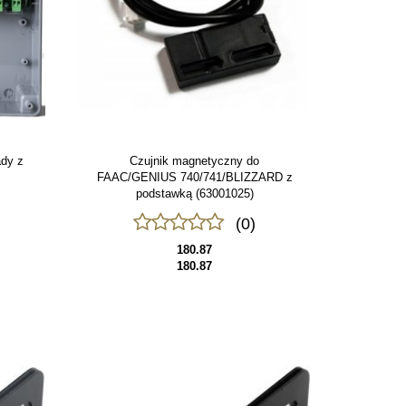
ady z
Czujnik magnetyczny do
FAAC/GENIUS 740/741/BLIZZARD z
podstawką (63001025)
(0)
180.87
180.87