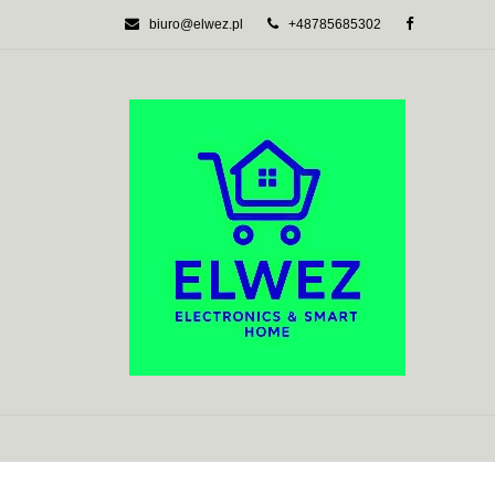
biuro@elwez.pl
+48785685302
AUTOMATYKA BU
SYSTEMY ALARM
AUTOMATYKA BUDYNKOWA