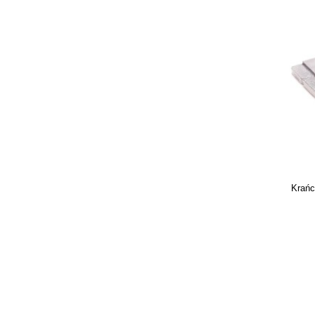
PROXIMA
PSG
SAFE
Krańc