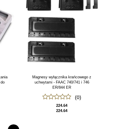
ania
Magnesy wyłącznika krańcowego z
 do
uchwytami - FAAC 740/741 i 746
ER/844 ER
(0)
224.64
224.64