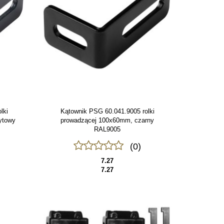
lki
Kątownik PSG 60.041.9005 rolki
ytowy
prowadzącej 100x60mm, czarny
RAL9005
(0)
7.27
7.27