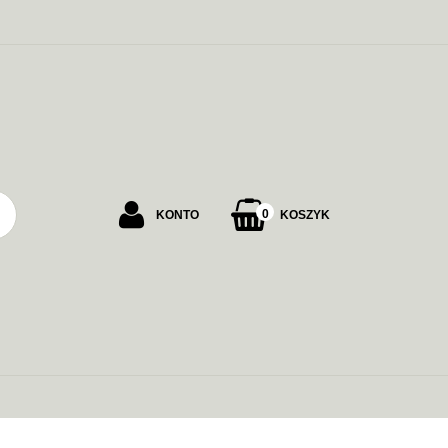
PU
0
KONTO
KOSZYK
Zaloguj się
Załóż konto
Dodaj zgłoszenie
Zgody cookies
ALARMOWE
ZASILANIE