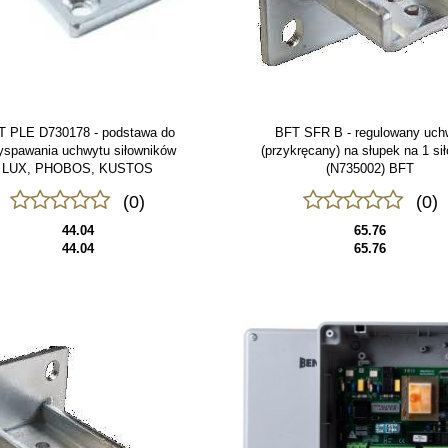
T PLE D730178 - podstawa do
BFT SFR B - regulowany uch
yspawania uchwytu siłowników
(przykręcany) na słupek na 1 si
LUX, PHOBOS, KUSTOS
(N735002) BFT
(0)
(0)
44.04
65.76
44.04
65.76