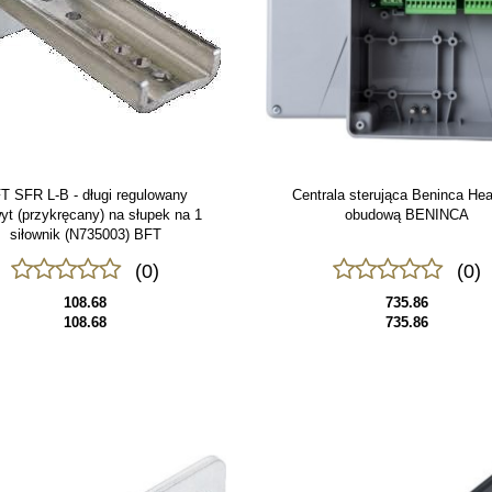
T SFR L-B - długi regulowany
Centrala sterująca Beninca He
yt (przykręcany) na słupek na 1
obudową BENINCA
siłownik (N735003) BFT
(0)
(0)
108.68
735.86
108.68
735.86