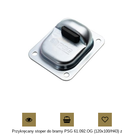
Przykręcany stoper do bramy PSG 61.092.OG (120x100/H43) z