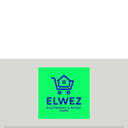
70MAI
ACO
ADATA