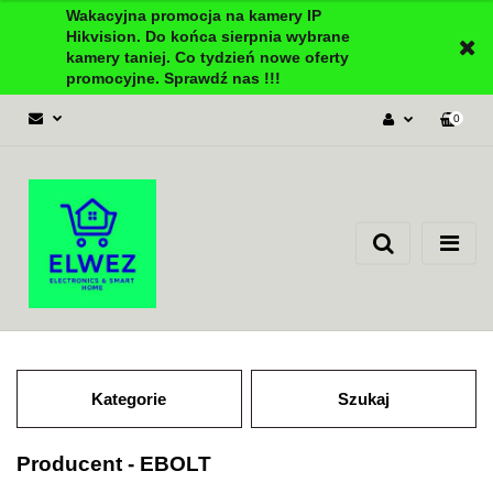
Wakacyjna promocja na kamery IP
Hikvision. Do końca sierpnia wybrane
kamery taniej. Co tydzień nowe oferty
promocyjne. Sprawdź nas !!!
0
Zaloguj się
Załóż konto
Dodaj zgłoszenie
Zgody cookies
Kategorie
Szukaj
Producent - EBOLT