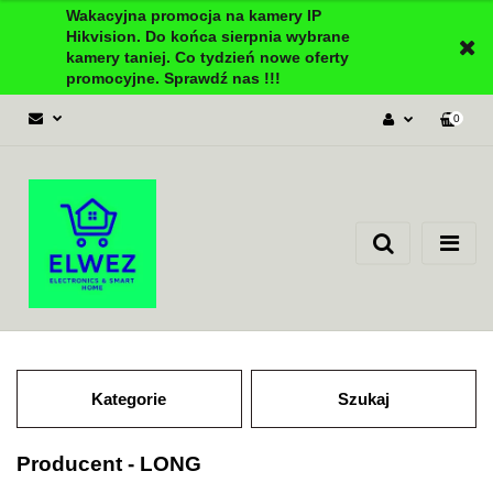
Wakacyjna promocja na kamery IP
Hikvision. Do końca sierpnia wybrane
kamery taniej. Co tydzień nowe oferty
promocyjne. Sprawdź nas !!!
0
Zaloguj się
Załóż konto
Dodaj zgłoszenie
Zgody cookies
Kategorie
Szukaj
Producent - LONG