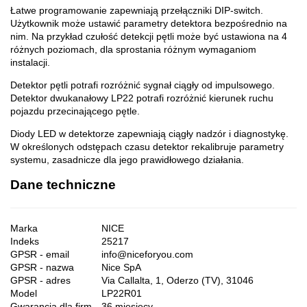
Łatwe programowanie zapewniają przełączniki DIP-switch.
Użytkownik może ustawić parametry detektora bezpośrednio na
nim. Na przykład czułość detekcji pętli może być ustawiona na 4
różnych poziomach, dla sprostania różnym wymaganiom
instalacji.
Detektor pętli potrafi rozróżnić sygnał ciągły od impulsowego.
Detektor dwukanałowy LP22 potrafi rozróżnić kierunek ruchu
pojazdu przecinającego pętle.
Diody LED w detektorze zapewniają ciągły nadzór i diagnostykę.
W określonych odstępach czasu detektor rekalibruje parametry
systemu, zasadnicze dla jego prawidłowego działania.
Dane techniczne
Marka
NICE
Indeks
25217
GPSR - email
info@niceforyou.com
GPSR - nazwa
Nice SpA
GPSR - adres
Via Callalta, 1, Oderzo (TV), 31046
Model
LP22R01
Gwarancja dla firm
36 miesięcy