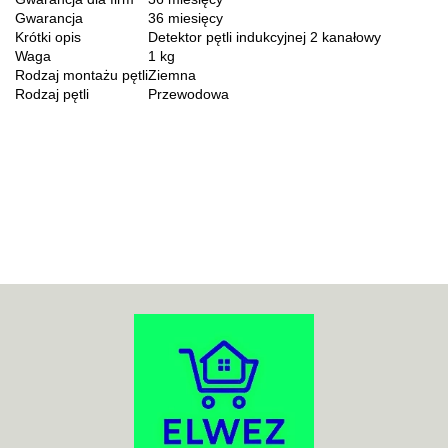
Gwarancja
36 miesięcy
Krótki opis
Detektor pętli indukcyjnej 2 kanałowy
Waga
1 kg
Rodzaj montażu pętli
Ziemna
Rodzaj pętli
Przewodowa
70MAI
ACO
ADATA