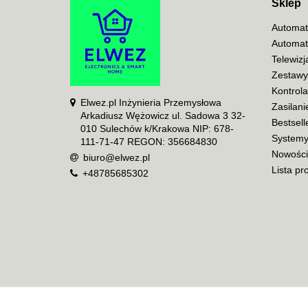
Sklep
Automat
Automat
Telewiz
Zestawy
Kontrol
Elwez.pl Inżynieria Przemysłowa
Zasilani
Arkadiusz Wężowicz ul. Sadowa 3 32-
Bestsell
010 Sulechów k/Krakowa NIP: 678-
Systemy
111-71-47 REGON: 356684830
Nowości
biuro@elwez.pl
Lista pr
+48785685302