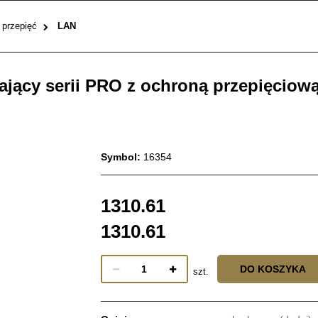
 przepięć
LAN
zający serii PRO z ochroną przepięci
Symbol:
16354
1310.61
1310.61
DO KOSZYKA
szt.