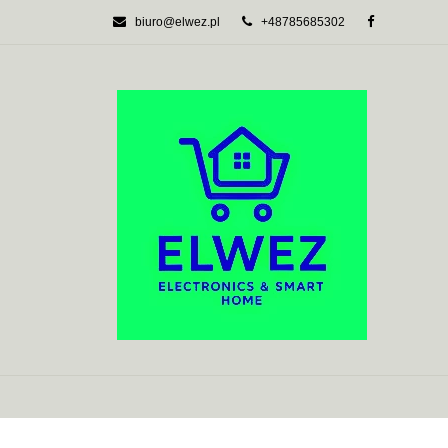
biuro@elwez.pl
+48785685302
AUTOMATYKA BU
SYSTEMY ALARM
AUTOMATYKA BUDYNKOWA