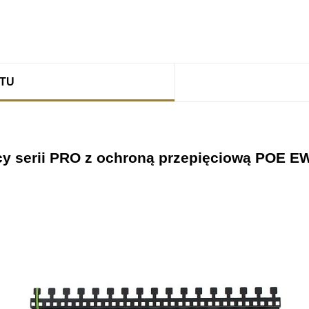
KTU
ący serii PRO z ochroną przepięciową POE