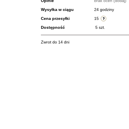
Opinie
brak ocen
(dodaj)
Wysyłka w ciągu
24 godziny
Cena przesyłki
15
Dostępność
5
szt.
Zwrot do 14 dni