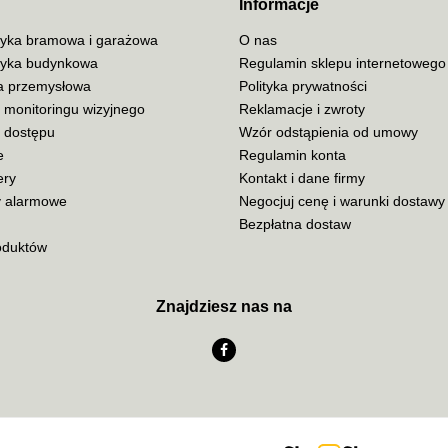
Informacje
yka bramowa i garażowa
O nas
yka budynkowa
Regulamin sklepu internetowego
ja przemysłowa
Polityka prywatności
ADATA
 monitoringu wizyjnego
Reklamacje i zwroty
a dostępu
Wzór odstąpienia od umowy
e
Regulamin konta
ery
Kontakt i dane firmy
 alarmowe
Negocjuj cenę i warunki dostawy
AISKO
Bezpłatna dostaw
oduktów
Znajdziesz nas na
AJAX SYSTEMS