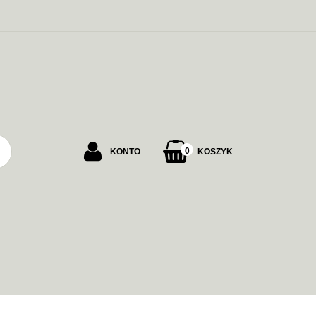
PU
0
KONTO
KOSZYK
Zaloguj się
Załóż konto
Dodaj zgłoszenie
Zgody cookies
ALARMOWE
ZASILANIE