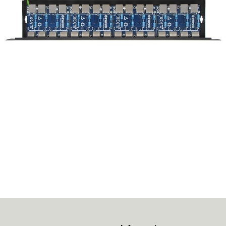
70MAI
ACO