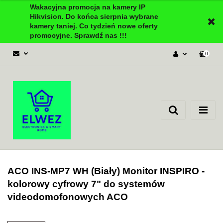
Wakacyjna promocja na kamery IP
Hikvision. Do końca sierpnia wybrane
kamery taniej. Co tydzień nowe oferty
promocyjne. Sprawdź nas !!!
0
Zaloguj się
Załóż konto
Dodaj zgłoszenie
Zgody cookies
ACO INS-MP7 WH (Biały) Monitor INSPIRO -
kolorowy cyfrowy 7" do systemów
videodomofonowych ACO