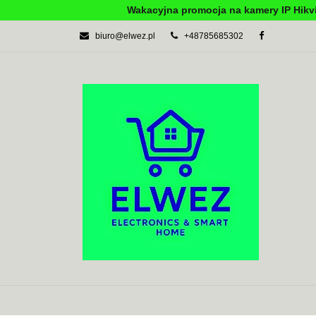
Wakacyjna promocja na kamery IP Hikvi
biuro@elwez.pl
+48785685302
AUTOMATYKA BU
SYSTEMY ALARM
AUTOMATYKA BUDYNKOWA