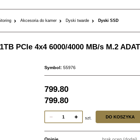
toring
Akcesoria do kamer
Dyski twarde
Dyski SSD
1TB PCIe 4x4 6000/4000 MB/s M.2 ADA
Symbol:
55976
799.80
799.80
DO KOSZYKA
szt.
Opinie
brak ocen
(dodaj)