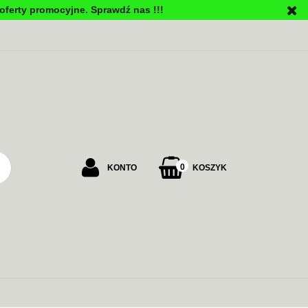
oferty promocyjne. Sprawdź nas !!!
PU
0
KONTO
KOSZYK
Zaloguj się
Załóż konto
Dodaj zgłoszenie
Zgody cookies
ALARMOWE
ZASILANIE