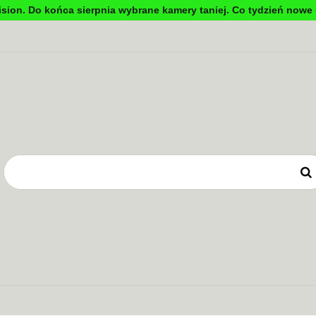
sion. Do końca sierpnia wybrane kamery taniej. Co tydzień nowe 
DYNKOWA
TV PRZEMYSŁOWA
KONTROLA DOSTĘ
OWE
ZASILANIE
TV PRZEMYSŁOWA
KONTROLA DOSTĘPU
SYSTEMY 