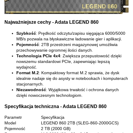
Najważniejsze cechy - Adata LEGEND 860
Szybkość
: Prędkość odczytu/zapisu sięgająca 6000/5000
MB/s pozwala na błyskawiczne ładowanie gier i aplikacji.
Pojemność
: 2TB przestrzeni magazynowej umożliwia
przechowywanie ogromnej ilości danych.
Technologia PCIe 4x4
: Zwiększa przepustowość dzięki
nowszemu standardowi PCIe, zapewniając lepszą
wydajność.
Format M.2
: Kompaktowy format M.2 sprawia, że dysk
idealnie nadaje się do asysty w notebookach i komputerach
stacjonarnych.
Niezawodność
: Wyjątkowa trwałość i ochrona danych
dzięki nowoczesnym technologiom.
Specyfikacja techniczna - Adata LEGEND 860
Parametr
Specyfikacja
Model
LEGEND 860 2TB (SLEG-860-2000GCS)
Pojemność
2 TB (2000 GB)