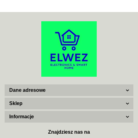
ACO
ADATA
Dane adresowe
AISKO
Sklep
Informacje
AJAX SYSTEMS
Znajdziesz nas na