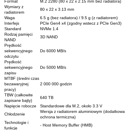
Format
M.2 2280 (80 x 22 x 2.15 mm bez radiatora)
Wymiary z
80 x 22 x 3.13 mm
radiatorem
Waga
6.5 g (bez radiatora) / 9.5 g (z radiatorem)
Interfejs
PCIe Gen4 x4 (zgodny wstecz z PCIe Gen3)
Standard
NVMe 1.4
Rodzaj pamięci
3D NAND
NAND
Prędkość
sekwencyjnego
Do 6000 MB/s
odczytu
Prędkość
sekwencyjnego
Do 5000 MB/s
zapisu
MTBF (średni czas
bezawaryjnej
2 000 000 godzin
pracy)
TBW (całkowite
640 TB
zapisane bajty)
Napięcie robocze
Standardowe dla M.2, około 3.3 V
Wersja z radiatorem aluminiowym (dodatkowa
Chłodzenie
ochrona termiczna)
Technologie i
- Host Memory Buffer (HMB)
funkcje