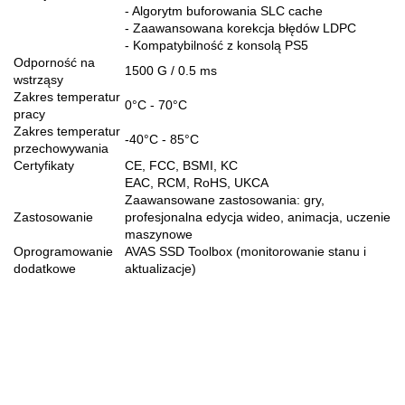
- Algorytm buforowania SLC cache
- Zaawansowana korekcja błędów LDPC
- Kompatybilność z konsolą PS5
Odporność na
1500 G / 0.5 ms
wstrząsy
Zakres temperatur
0°C - 70°C
pracy
Zakres temperatur
-40°C - 85°C
przechowywania
Certyfikaty
CE, FCC, BSMI, KC
EAC, RCM, RoHS, UKCA
Zaawansowane zastosowania: gry,
Zastosowanie
profesjonalna edycja wideo, animacja, uczenie
maszynowe
Oprogramowanie
AVAS SSD Toolbox (monitorowanie stanu i
dodatkowe
aktualizacje)
70MAI