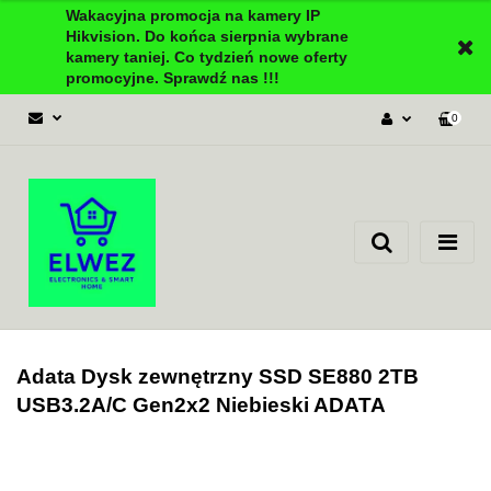
Wakacyjna promocja na kamery IP
Hikvision. Do końca sierpnia wybrane
kamery taniej. Co tydzień nowe oferty
promocyjne. Sprawdź nas !!!
0
Zaloguj się
Załóż konto
Dodaj zgłoszenie
Zgody cookies
Adata Dysk zewnętrzny SSD SE880 2TB
USB3.2A/C Gen2x2 Niebieski ADATA