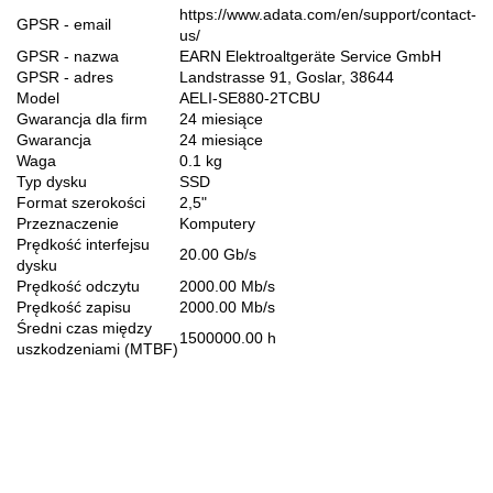
https://www.adata.com/en/support/contact-
GPSR - email
us/
GPSR - nazwa
EARN Elektroaltgeräte Service GmbH
GPSR - adres
Landstrasse 91, Goslar, 38644
Model
AELI-SE880-2TCBU
Gwarancja dla firm
24 miesiące
Gwarancja
24 miesiące
Waga
0.1 kg
Typ dysku
SSD
Format szerokości
2,5"
Przeznaczenie
Komputery
Prędkość interfejsu
20.00 Gb/s
dysku
Prędkość odczytu
2000.00 Mb/s
Prędkość zapisu
2000.00 Mb/s
Średni czas między
1500000.00 h
uszkodzeniami (MTBF)
70MAI