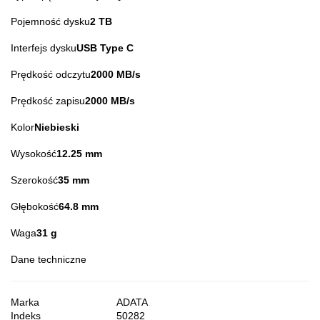
Pojemność dysku
2 TB
Interfejs dysku
USB Type C
Prędkość odczytu
2000 MB/s
Prędkość zapisu
2000 MB/s
Kolor
Niebieski
Wysokość
12.25 mm
Szerokość
35 mm
Głębokość
64.8 mm
Waga
31 g
Dane techniczne
Marka
ADATA
Indeks
50282