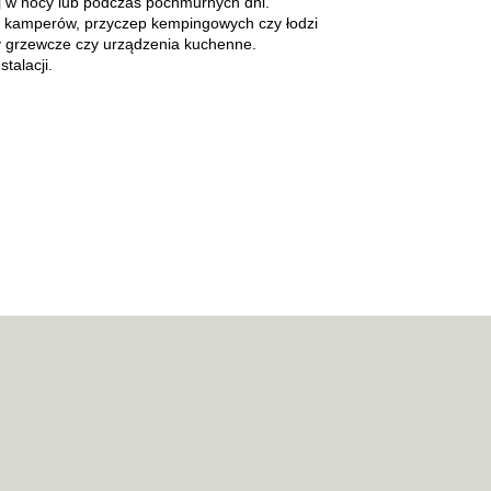
ej w nocy lub podczas pochmurnych dni.
 kamperów, przyczep kempingowych czy łodzi
emy grzewcze czy urządzenia kuchenne.
talacji.