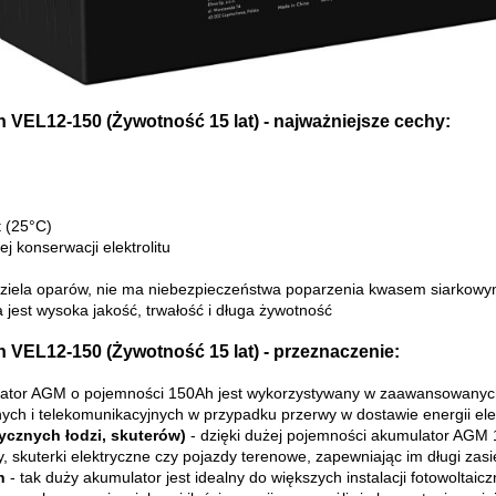
VEL12-150 (Żywotność 15 lat) - najważniejsze cechy:
t (25°C)
j konserwacji elektrolitu
wydziela oparów, nie ma niebezpieczeństwa poparzenia kwasem siarkow
est wysoka jakość, trwałość i długa żywotność
VEL12-150 (Żywotność 15 lat) - przeznaczenie:
ator AGM o pojemności 150Ah jest wykorzystywany w zaawansowanych 
ych i telekomunikacyjnych w przypadku przerwy w dostawie energii elek
rycznych łodzi, skuterów)
- dzięki dużej pojemności akumulator AGM 
ty, skuterki elektryczne czy pojazdy terenowe, zapewniając im długi zasi
h
- tak duży akumulator jest idealny do większych instalacji fotowoltaic