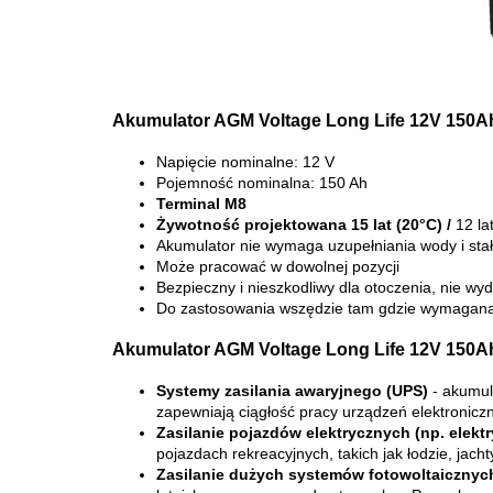
Akumulator AGM Voltage Long Life 12V 150Ah 
Napięcie nominalne: 12 V
Pojemność nominalna: 150 Ah
Terminal M8
Żywotność projektowana 15 lat (20°C) /
12 la
Akumulator nie wymaga uzupełniania wody i stałe
Może pracować w dowolnej pozycji
Bezpieczny i nieszkodliwy dla otoczenia, nie 
Do zastosowania wszędzie tam gdzie wymagana j
Akumulator AGM Voltage Long Life 12V 150Ah 
Systemy zasilania awaryjnego (UPS)
- akumul
zapewniają ciągłość pracy urządzeń elektroniczn
Zasilanie pojazdów elektrycznych (np. elekt
pojazdach rekreacyjnych, takich jak łodzie, jach
Zasilanie dużych systemów fotowoltaicznyc