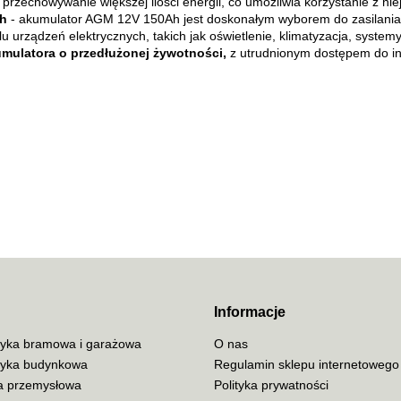
przechowywanie większej ilości energii, co umożliwia korzystanie z ni
ch
- akumulator AGM 12V 150Ah jest doskonałym wyborem do zasilania
elu urządzeń elektrycznych, takich jak oświetlenie, klimatyzacja, syst
mulatora o przedłużonej żywotności,
z utrudnionym dostępem do ins
70MAI
ACO
Informacje
yka bramowa i garażowa
O nas
yka budynkowa
Regulamin sklepu internetowego
ja przemysłowa
Polityka prywatności
ADATA