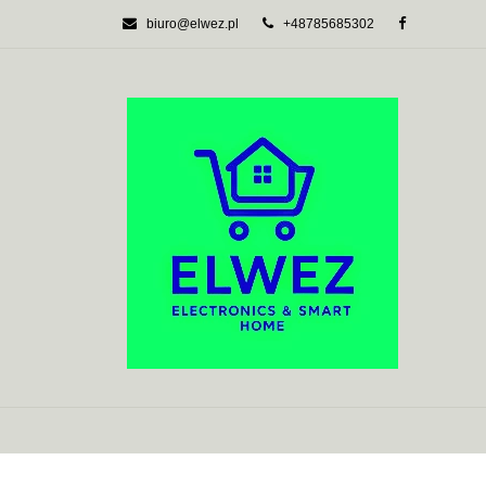
biuro@elwez.pl
+48785685302
AUTOMATYKA BU
SYSTEMY ALARM
AUTOMATYKA BUDYNKOWA