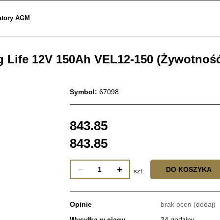
atory AGM
 Life 12V 150Ah VEL12-150 (Żywotność
Symbol:
67098
843.85
843.85
DO KOSZYKA
szt.
Opinie
brak ocen
(dodaj)
Wysyłka w ciągu
24 godziny