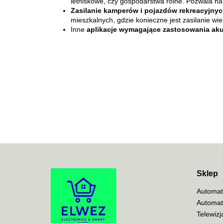
letniskowe, czy gospodarstwa rolne. Pozwala na 
Zasilanie kamperów i pojazdów rekreacyjny
mieszkalnych, gdzie konieczne jest zasilanie wi
Inne
aplikacje wymagające zastosowania aku
Sklep
Automat
Automat
Telewiz