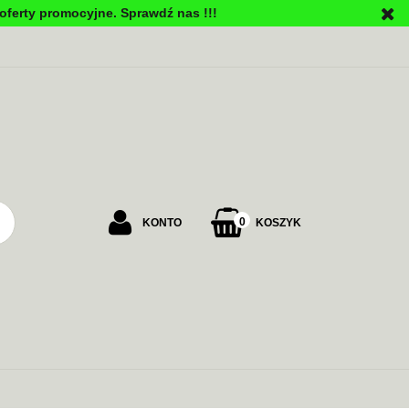
oferty promocyjne. Sprawdź nas !!!
PU
0
KONTO
KOSZYK
Zaloguj się
Załóż konto
Dodaj zgłoszenie
Zgody cookies
ALARMOWE
ZASILANIE