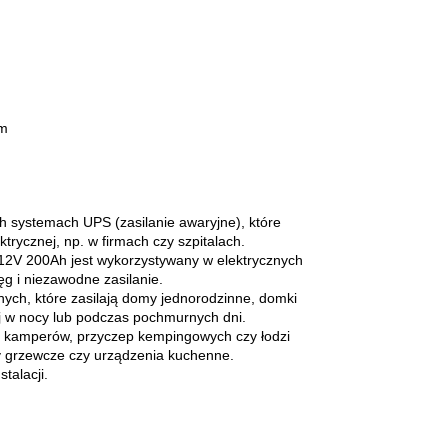
ym
systemach UPS (zasilanie awaryjne), które
trycznej, np. w firmach czy szpitalach.
12V 200Ah jest wykorzystywany w elektrycznych
ęg i niezawodne zasilanie.
znych, które zasilają domy jednorodzinne, domki
ej w nocy lub podczas pochmurnych dni.
 kamperów, przyczep kempingowych czy łodzi
emy grzewcze czy urządzenia kuchenne.
talacji.