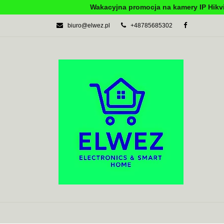
Wakacyjna promocja na kamery IP Hikvi
biuro@elwez.pl
+48785685302
AUTOMATYKA BU
SYSTEMY ALARM
AUTOMATYKA BUDYNKOWA