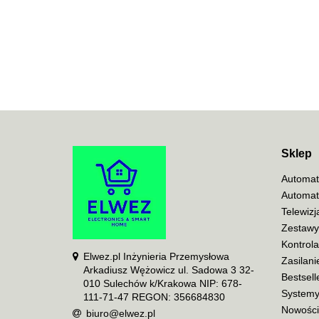
Sklep
Automat
Automat
Telewiz
Zestawy
Kontrol
Elwez.pl Inżynieria Przemysłowa
Zasilani
Arkadiusz Wężowicz ul. Sadowa 3 32-
Bestsell
010 Sulechów k/Krakowa NIP: 678-
Systemy
111-71-47 REGON: 356684830
Nowości
biuro@elwez.pl