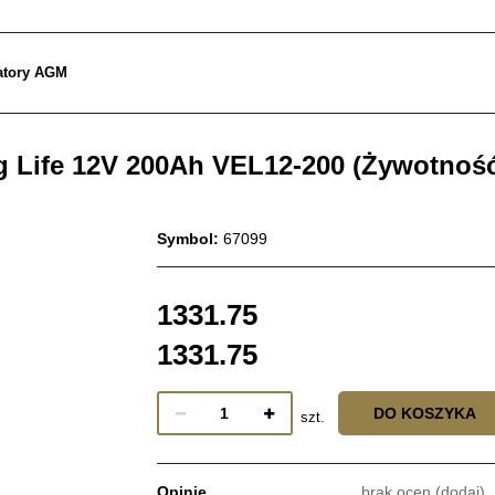
atory AGM
 Life 12V 200Ah VEL12-200 (Żywotność
Symbol:
67099
1331.75
1331.75
DO KOSZYKA
szt.
Opinie
brak ocen
(dodaj)