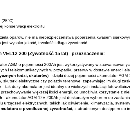
t (25°C)
j konserwacji elektrolitu
wydziela oparów, nie ma niebezpieczeństwa poparzenia kwasem siarkow
est wysoka jakość, trwałość i długa żywotność
VEL12-200 (Żywotność 15 lat) - przeznaczenie:
ator AGM o pojemności 200Ah jest wykorzystywany w zaawansowanych 
ych i telekomunikacyjnych w przypadku przerwy w dostawie energii elek
rycznych łodzi, skuterów)
- dzięki dużej pojemności akumulator AGM 
ty, skuterki elektryczne czy pojazdy terenowe, zapewniając im długi zasi
h
- tak duży akumulator jest idealny do większych instalacji fotowoltaic
przechowywanie większej ilości energii, co umożliwia korzystanie z ni
ch
- akumulator AGM 12V 200Ah jest doskonałym wyborem do zasilania
elu urządzeń elektrycznych, takich jak oświetlenie, klimatyzacja, syst
mulatora o przedłużonej żywotności,
z utrudnionym dostępem do ins