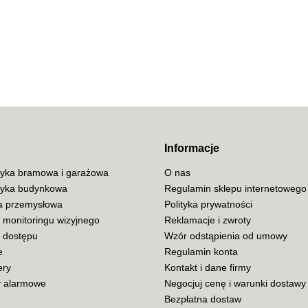
70MAI
ACO
Informacje
yka bramowa i garażowa
O nas
yka budynkowa
Regulamin sklepu internetowego
ja przemysłowa
Polityka prywatności
ADATA
 monitoringu wizyjnego
Reklamacje i zwroty
a dostępu
Wzór odstąpienia od umowy
e
Regulamin konta
ery
Kontakt i dane firmy
 alarmowe
Negocjuj cenę i warunki dostawy
AISKO
Bezpłatna dostaw