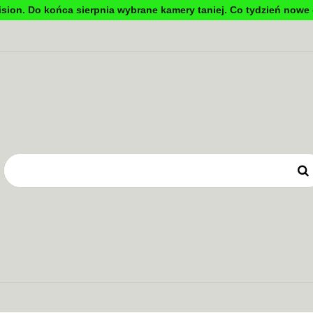
sion. Do końca sierpnia wybrane kamery taniej. Co tydzień nowe 
DYNKOWA
TV PRZEMYSŁOWA
KONTROLA DOSTĘ
OWE
ZASILANIE
TV PRZEMYSŁOWA
KONTROLA DOSTĘPU
SYSTEMY 