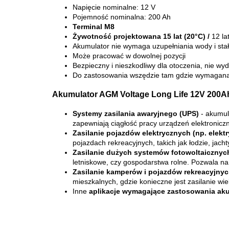
Napięcie nominalne: 12 V
Pojemność nominalna: 200 Ah
Terminal M8
Żywotność projektowana 15 lat (20°C) /
12 la
Akumulator nie wymaga uzupełniania wody i stałe
Może pracować w dowolnej pozycji
Bezpieczny i nieszkodliwy dla otoczenia, nie 
Do zastosowania wszędzie tam gdzie wymagana j
Akumulator AGM Voltage Long Life 12V 200Ah 
Systemy zasilania awaryjnego (UPS)
- akumul
zapewniają ciągłość pracy urządzeń elektroniczn
Zasilanie pojazdów elektrycznych (np. elekt
pojazdach rekreacyjnych, takich jak łodzie, jach
Zasilanie dużych systemów fotowoltaicznyc
letniskowe, czy gospodarstwa rolne. Pozwala na 
Zasilanie kamperów i pojazdów rekreacyjny
mieszkalnych, gdzie konieczne jest zasilanie wi
Inne
aplikacje wymagające zastosowania aku