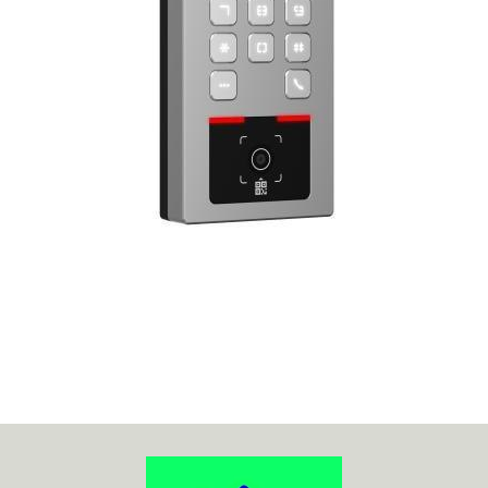
70MAI
ACO