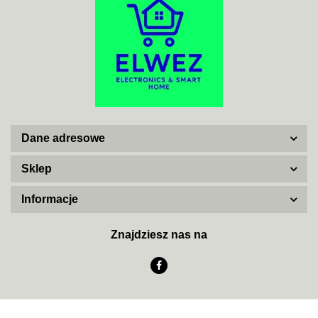
ADATA
Dane adresowe
AISKO
Sklep
Informacje
AJAX SYSTEMS
Znajdziesz nas na