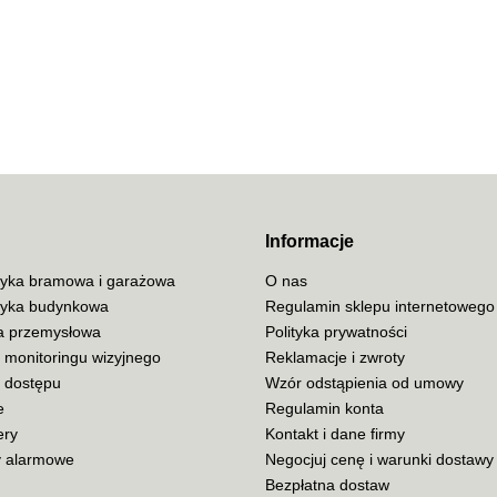
70MAI
ACO
Informacje
yka bramowa i garażowa
O nas
yka budynkowa
Regulamin sklepu internetowego
ja przemysłowa
Polityka prywatności
ADATA
 monitoringu wizyjnego
Reklamacje i zwroty
a dostępu
Wzór odstąpienia od umowy
e
Regulamin konta
ery
Kontakt i dane firmy
 alarmowe
Negocjuj cenę i warunki dostawy
AISKO
Bezpłatna dostaw