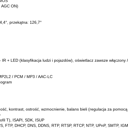
CMOS
0, AGC ON)
4,4°, przekątna: 126,7°
 - IR + LED (klasyfikacja ludzi i pojazdów), oświetlacz zawsze włączon
 MP2L2 / PCM / MP3 / AAC-LC
onogram
ość, kontrast, ostrość, wzmocnienie, balans bieli (regulacja za pomo
e
rofil T), ISAPI, SDK, ISUP
S, FTP, DHCP, DNS, DDNS, RTP, RTSP, RTCP, NTP, UPnP, SMTP, IGMP,