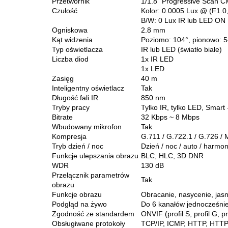
Przetwornik
1/1.8" Progressive Scan 
Czułość
Kolor: 0.0005 Lux @ (F1.
B/W: 0 Lux IR lub LED ON
Ogniskowa
2.8 mm
Kąt widzenia
Poziomo: 104°, pionowo: 5
Typ oświetlacza
IR lub LED (światło białe)
Liczba diod
1x IR LED
1x LED
Zasięg
40 m
Inteligentny oświetlacz
Tak
Długość fali IR
850 nm
Tryby pracy
Tylko IR, tylko LED, Smart
Bitrate
32 Kbps ~ 8 Mbps
Wbudowany mikrofon
Tak
Kompresja
G.711 / G.722.1 / G.726 /
Tryb dzień / noc
Dzień / noc / auto / harm
Funkcje ulepszania obrazu
BLC, HLC, 3D DNR
WDR
130 dB
Przełącznik parametrów
Tak
obrazu
Funkcje obrazu
Obracanie, nasycenie, jasn
Podgląd na żywo
Do 6 kanałów jednocześni
Zgodność ze standardem
ONVIF (profil S, profil G, p
Obsługiwane protokoły
TCP/IP, ICMP, HTTP, HTTP