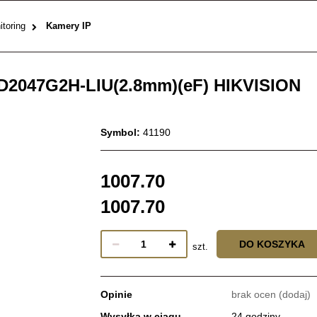
toring
Kamery IP
2047G2H-LIU(2.8mm)(eF) HIKVISION
Symbol:
41190
1007.70
1007.70
DO KOSZYKA
szt.
Opinie
brak ocen
(dodaj)
Wysyłka w ciągu
24 godziny