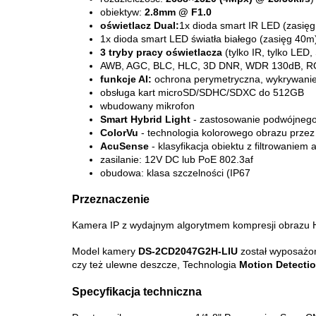
obiektyw:
2.8mm @ F1.0
oświetlacz Dual:
1x dioda smart IR LED (zasię
1x dioda smart LED światła białego (zasięg 40m
3 tryby pracy oświetlacza
(tylko IR, tylko LED,
AWB, AGC, BLC, HLC, 3D DNR, WDR 130dB, R
funkcje AI:
ochrona perymetryczna, wykrywanie t
obsługa kart microSD/SDHC/SDXC do 512GB
wbudowany mikrofon
Smart Hybrid Light
- zastosowanie podwójnego
ColorVu
- technologia kolorowego obrazu przez
AcuSense
- klasyfikacja obiektu z filtrowaniem
zasilanie: 12V DC lub PoE 802.3af
obudowa: klasa szczelności (IP67
Przeznaczenie
Kamera IP z wydajnym algorytmem kompresji obrazu H.
Model kamery
DS-2CD2047G2H-LIU
został wyposażo
czy też ulewne deszcze, Technologia
Motion Detectio
Specyfikacja techniczna