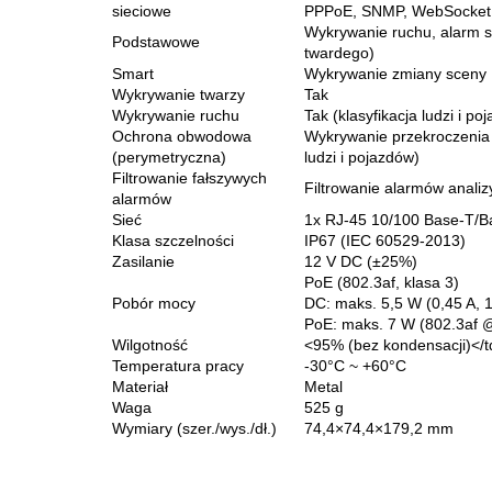
sieciowe
PPPoE, SNMP, WebSocket
Wykrywanie ruchu, alarm sa
Podstawowe
twardego)
Smart
Wykrywanie zmiany sceny
Wykrywanie twarzy
Tak
Wykrywanie ruchu
Tak (klasyfikacja ludzi i po
Ochrona obwodowa
Wykrywanie przekroczenia l
(perymetryczna)
ludzi i pojazdów)
Filtrowanie fałszywych
Filtrowanie alarmów analiz
alarmów
Sieć
1x RJ-45 10/100 Base-T/
Klasa szczelności
IP67 (IEC 60529-2013)
Zasilanie
12 V DC (±25%)
PoE (802.3af, klasa 3)
Pobór mocy
DC: maks. 5,5 W (0,45 A, 
PoE: maks. 7 W (802.3af @
Wilgotność
<95% (bez kondensacji)</t
Temperatura pracy
-30°C ~ +60°C
Materiał
Metal
Waga
525 g
Wymiary (szer./wys./dł.)
74,4×74,4×179,2 mm