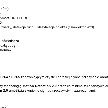
g 40m)
)
 Smart - IR + LED)
OI
warzy, detekcja ruchu, klasyfikacja obiektu (człowiek/pojazd)
 oświetlacza
 całą dobę
 alarmów
264 / H.265 zapewniającym czyste i bardziej płynne przesyłanie obra
ny technologię
Motion Detection 2.0
przez co minimalizuje fałszywe a
n 2.0
umożliwia skupienie się nad rzeczywistymi zagrożeniami.