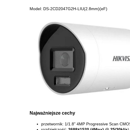
Model: DS-2CD2047G2H-LIU(2.8mm)(eF)
Najważniejsze cechy
przetwornik: 1/1.8" 4MP Progressive Scan CMO
rozdzielczość:
2688×1520 (4Mpx) @ 25/30kl/s
)