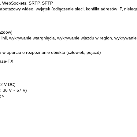
, WebSockets, SRTP, SFTP
botażowy wideo, wyjątek (odłączenie sieci, konflikt adresów IP, nieleg
jazdów)
inii, wykrywanie wtargnięcia, wykrywanie wjazdu w region, wykrywanie w
y w oparciu o rozpoznanie obiektu (człowiek, pojazd)
Base-TX
12 V DC)
 36 V ~ 57 V)
d>