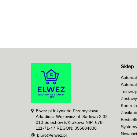
Sklep
Automat
Automat
Telewiz
Zestawy
Kontrol
Elwez.pl Inżynieria Przemysłowa
Zasilani
Arkadiusz Wężowicz ul. Sadowa 3 32-
Bestsell
010 Sulechów k/Krakowa NIP: 678-
Systemy
111-71-47 REGON: 356684830
Nowości
biuro@elwez.pl