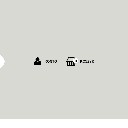
PU
0
KONTO
KOSZYK
Zaloguj się
Załóż konto
Dodaj zgłoszenie
Zgody cookies
ALARMOWE
ZASILANIE