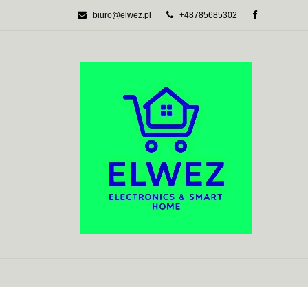
biuro@elwez.pl
+48785685302
AUTOMATYKA BU
SYSTEMY ALARM
AUTOMATYKA BUDYNKOWA