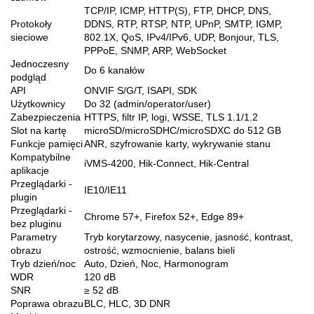
TCP/IP, ICMP, HTTP(S), FTP, DHCP, DNS,
Protokoły
DDNS, RTP, RTSP, NTP, UPnP, SMTP, IGMP,
sieciowe
802.1X, QoS, IPv4/IPv6, UDP, Bonjour, TLS,
PPPoE, SNMP, ARP, WebSocket
Jednoczesny
Do 6 kanałów
podgląd
API
ONVIF S/G/T, ISAPI, SDK
Użytkownicy
Do 32 (admin/operator/user)
Zabezpieczenia
HTTPS, filtr IP, logi, WSSE, TLS 1.1/1.2
Slot na kartę
microSD/microSDHC/microSDXC do 512 GB
Funkcje pamięci
ANR, szyfrowanie karty, wykrywanie stanu
Kompatybilne
iVMS-4200, Hik-Connect, Hik-Central
aplikacje
Przeglądarki -
IE10/IE11
plugin
Przeglądarki -
Chrome 57+, Firefox 52+, Edge 89+
bez pluginu
Parametry
Tryb korytarzowy, nasycenie, jasność, kontrast,
obrazu
ostrość, wzmocnienie, balans bieli
Tryb dzień/noc
Auto, Dzień, Noc, Harmonogram
WDR
120 dB
SNR
≥ 52 dB
Poprawa obrazu
BLC, HLC, 3D DNR