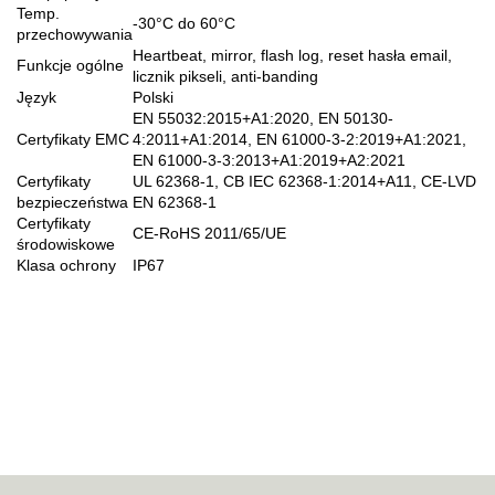
Temp.
-30°C do 60°C
przechowywania
Heartbeat, mirror, flash log, reset hasła email,
Funkcje ogólne
licznik pikseli, anti-banding
Język
Polski
EN 55032:2015+A1:2020, EN 50130-
Certyfikaty EMC
4:2011+A1:2014, EN 61000-3-2:2019+A1:2021,
EN 61000-3-3:2013+A1:2019+A2:2021
Certyfikaty
UL 62368-1, CB IEC 62368-1:2014+A11, CE-LVD
bezpieczeństwa
EN 62368-1
Certyfikaty
CE-RoHS 2011/65/UE
środowiskowe
Klasa ochrony
IP67
70MAI