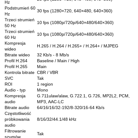
Hz
Podstrumień 60
30 fps (1280×720, 640×480, 640×360)
Hz
Trzeci strumień
10 fps (1080p/720p/640×480/640×360)
50 Hz
Trzeci strumień
10 fps (1080p/720p/640×480/640×360)
60 Hz
Kompresja
H.265 / H.264 / H.265+ / H.264+ / MJPEG
wideo
Bitrate wideo
32 Kb/s - 8 Mb/s
Profil H.264
Baseline / Main / High
Profil H.265
Main
Kontrola bitrate
CBR / VBR
SVC
Tak
ROI
1 region
Audio - typ
Mono
Kompresja
G.711ulaw/alaw, G.722.1, G.726, MP2L2, PCM,
audio
MP3, AAC-LC
Bitrate audio
64/16/16/32-192/8-320/16-64 Kb/s
Częstotliwość
próbkowania
8/16/32/44.1/48 kHz
audio
Filtrowanie
Tak
szumów