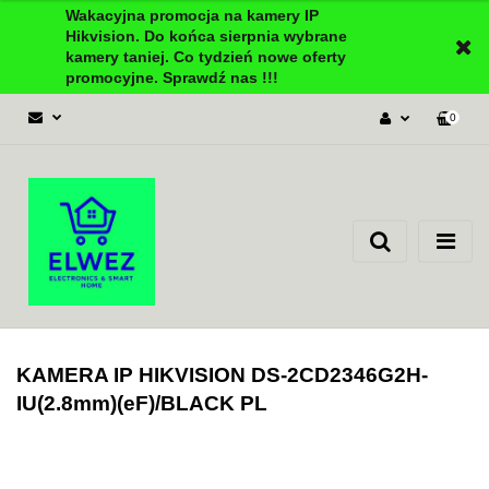
Wakacyjna promocja na kamery IP
Hikvision. Do końca sierpnia wybrane
kamery taniej. Co tydzień nowe oferty
promocyjne. Sprawdź nas !!!
0
Zaloguj się
Załóż konto
Dodaj zgłoszenie
Zgody cookies
KAMERA IP HIKVISION DS-2CD2346G2H-
IU(2.8mm)(eF)/BLACK PL