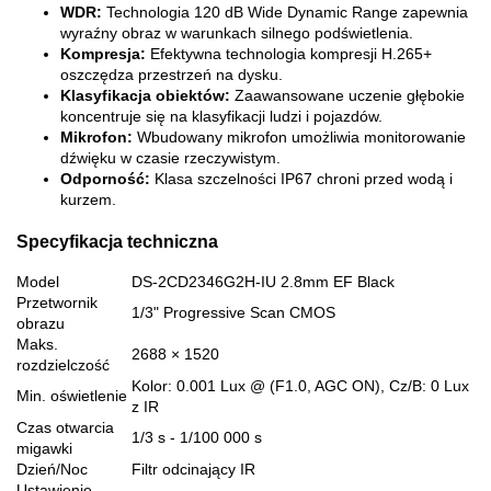
WDR:
Technologia 120 dB Wide Dynamic Range zapewnia
wyraźny obraz w warunkach silnego podświetlenia.
Kompresja:
Efektywna technologia kompresji H.265+
oszczędza przestrzeń na dysku.
Klasyfikacja obiektów:
Zaawansowane uczenie głębokie
koncentruje się na klasyfikacji ludzi i pojazdów.
Mikrofon:
Wbudowany mikrofon umożliwia monitorowanie
dźwięku w czasie rzeczywistym.
Odporność:
Klasa szczelności IP67 chroni przed wodą i
kurzem.
Specyfikacja techniczna
Model
DS-2CD2346G2H-IU 2.8mm EF Black
Przetwornik
1/3" Progressive Scan CMOS
obrazu
Maks.
2688 × 1520
rozdzielczość
Kolor: 0.001 Lux @ (F1.0, AGC ON), Cz/B: 0 Lux
Min. oświetlenie
z IR
Czas otwarcia
1/3 s - 1/100 000 s
migawki
Dzień/Noc
Filtr odcinający IR
Ustawienie