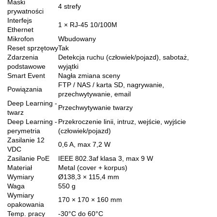
Maski
4 strefy
prywatności
Interfejs
1 × RJ-45 10/100M
Ethernet
Mikrofon
Wbudowany
Reset sprzętowy
Tak
Zdarzenia
Detekcja ruchu (człowiek/pojazd), sabotaż,
podstawowe
wyjątki
Smart Event
Nagła zmiana sceny
FTP / NAS / karta SD, nagrywanie,
Powiązania
przechwytywanie, email
Deep Learning -
Przechwytywanie twarzy
twarz
Deep Learning -
Przekroczenie linii, intruz, wejście, wyjście
perymetria
(człowiek/pojazd)
Zasilanie 12
0,6 A, max 7,2 W
VDC
Zasilanie PoE
IEEE 802.3af klasa 3, max 9 W
Materiał
Metal (cover + korpus)
Wymiary
Ø138,3 × 115,4 mm
Waga
550 g
Wymiary
170 × 170 × 160 mm
opakowania
Temp. pracy
-30°C do 60°C