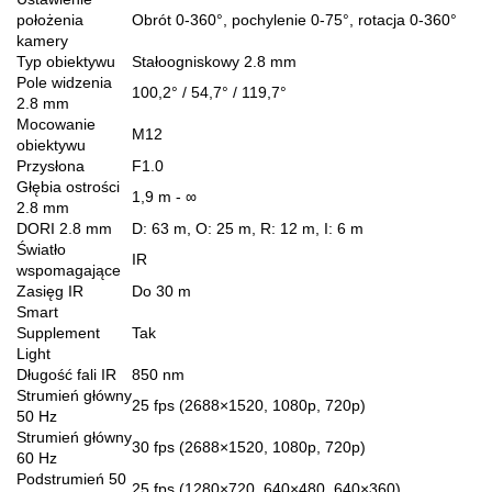
położenia
Obrót 0-360°, pochylenie 0-75°, rotacja 0-360°
kamery
Typ obiektywu
Stałoogniskowy 2.8 mm
Pole widzenia
100,2° / 54,7° / 119,7°
2.8 mm
Mocowanie
M12
obiektywu
Przysłona
F1.0
Głębia ostrości
1,9 m - ∞
2.8 mm
DORI 2.8 mm
D: 63 m, O: 25 m, R: 12 m, I: 6 m
Światło
IR
wspomagające
Zasięg IR
Do 30 m
Smart
Supplement
Tak
Light
Długość fali IR
850 nm
Strumień główny
25 fps (2688×1520, 1080p, 720p)
50 Hz
Strumień główny
30 fps (2688×1520, 1080p, 720p)
60 Hz
Podstrumień 50
25 fps (1280×720, 640×480, 640×360)