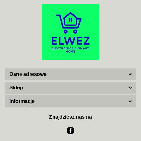
ACO
ADATA
Dane adresowe
AISKO
Sklep
Informacje
AJAX SYSTEMS
Znajdziesz nas na