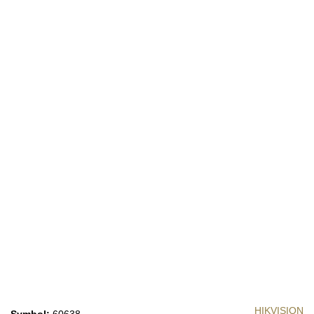
HIKVISION
Symbol:
60638