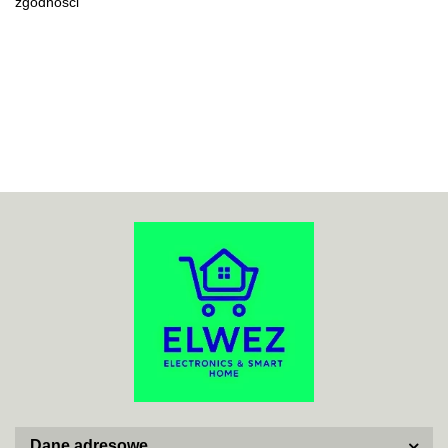
zgodności
70MAI
ACO
ADATA
Dane adresowe