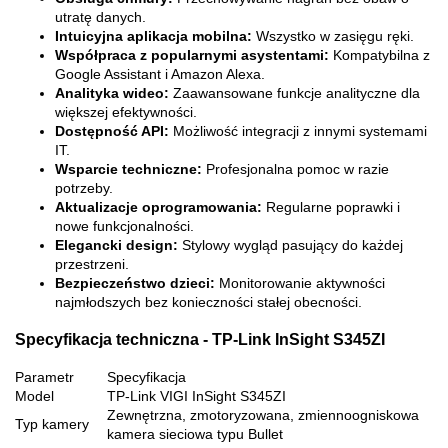
utratę danych.
Intuicyjna aplikacja mobilna:
Wszystko w zasięgu ręki.
Współpraca z popularnymi asystentami:
Kompatybilna z
Google Assistant i Amazon Alexa.
Analityka wideo:
Zaawansowane funkcje analityczne dla
większej efektywności.
Dostępność API:
Możliwość integracji z innymi systemami
IT.
Wsparcie techniczne:
Profesjonalna pomoc w razie
potrzeby.
Aktualizacje oprogramowania:
Regularne poprawki i
nowe funkcjonalności.
Elegancki design:
Stylowy wygląd pasujący do każdej
przestrzeni.
Bezpieczeństwo dzieci:
Monitorowanie aktywności
najmłodszych bez konieczności stałej obecności.
Specyfikacja techniczna - TP-Link InSight S345ZI
Parametr
Specyfikacja
Model
TP-Link VIGI InSight S345ZI
Zewnętrzna, zmotoryzowana, zmiennoogniskowa
Typ kamery
kamera sieciowa typu Bullet