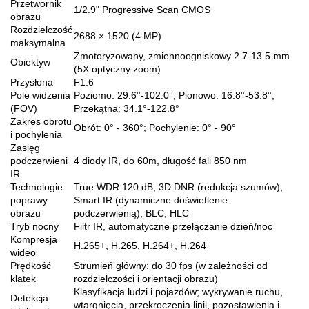
Przetwornik
1/2.9" Progressive Scan CMOS
obrazu
Rozdzielczość
2688 × 1520 (4 MP)
maksymalna
Zmotoryzowany, zmiennoogniskowy 2.7-13.5 mm
Obiektyw
(5X optyczny zoom)
Przysłona
F1.6
Pole widzenia
Poziomo: 29.6°-102.0°; Pionowo: 16.8°-53.8°;
(FOV)
Przekątna: 34.1°-122.8°
Zakres obrotu
Obrót: 0° - 360°; Pochylenie: 0° - 90°
i pochylenia
Zasięg
podczerwieni
4 diody IR, do 60m, długość fali 850 nm
IR
Technologie
True WDR 120 dB, 3D DNR (redukcja szumów),
poprawy
Smart IR (dynamiczne doświetlenie
obrazu
podczerwienią), BLC, HLC
Tryb nocny
Filtr IR, automatyczne przełączanie dzień/noc
Kompresja
H.265+, H.265, H.264+, H.264
wideo
Prędkość
Strumień główny: do 30 fps (w zależności od
klatek
rozdzielczości i orientacji obrazu)
Klasyfikacja ludzi i pojazdów; wykrywanie ruchu,
Detekcja
wtargnięcia, przekroczenia linii, pozostawienia i