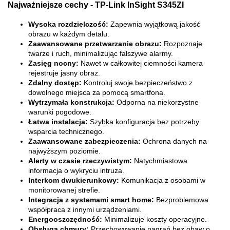
Najważniejsze cechy - TP-Link InSight S345ZI
Wysoka rozdzielczość:
Zapewnia wyjątkową jakość
obrazu w każdym detalu.
Zaawansowane przetwarzanie obrazu:
Rozpoznaje
twarze i ruch, minimalizując fałszywe alarmy.
Zasięg nocny:
Nawet w całkowitej ciemności kamera
rejestruje jasny obraz.
Zdalny dostęp:
Kontroluj swoje bezpieczeństwo z
dowolnego miejsca za pomocą smartfona.
Wytrzymała konstrukcja:
Odporna na niekorzystne
warunki pogodowe.
Łatwa instalacja:
Szybka konfiguracja bez potrzeby
wsparcia technicznego.
Zaawansowane zabezpieczenia:
Ochrona danych na
najwyższym poziomie.
Alerty w czasie rzeczywistym:
Natychmiastowa
informacja o wykryciu intruza.
Interkom dwukierunkowy:
Komunikacja z osobami w
monitorowanej strefie.
Integracja z systemami smart home:
Bezproblemowa
współpraca z innymi urządzeniami.
Energooszczędność:
Minimalizuje koszty operacyjne.
Obsługa chmury:
Przechowywanie nagrań bez obaw o