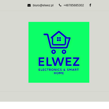
biuro@elwez.pl
+48785685302
AUTOMATYKA BU
SYSTEMY ALARM
AUTOMATYKA BUDYNKOWA