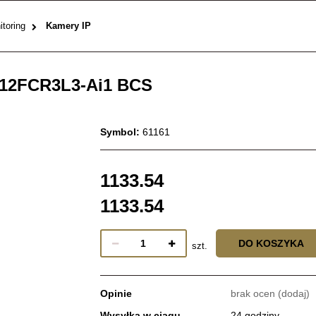
toring
Kamery IP
112FCR3L3-Ai1 BCS
Symbol:
61161
1133.54
1133.54
DO KOSZYKA
szt.
Opinie
brak ocen
(dodaj)
Wysyłka w ciągu
24 godziny