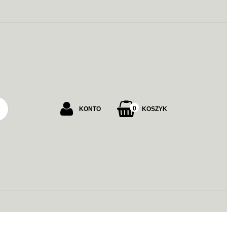
PU
0
KONTO
KOSZYK
Zaloguj się
Załóż konto
Dodaj zgłoszenie
Zgody cookies
ALARMOWE
ZASILANIE