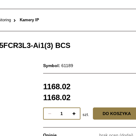
toring
Kamery IP
5FCR3L3-Ai1(3) BCS
Symbol:
61189
1168.02
1168.02
DO KOSZYKA
szt.
Opinie
brak ocen
(dodaj)