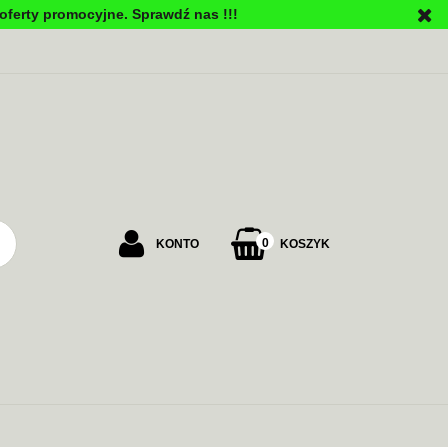
oferty promocyjne. Sprawdź nas !!!
PU
0
KONTO
KOSZYK
Zaloguj się
Załóż konto
Dodaj zgłoszenie
Zgody cookies
ALARMOWE
ZASILANIE