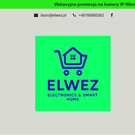
Wakacyjna promocja na kamery IP Hikvi
biuro@elwez.pl
+48785685302
AUTOMATYKA BU
SYSTEMY ALARM
AUTOMATYKA BUDYNKOWA