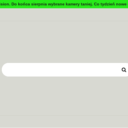
sion. Do końca sierpnia wybrane kamery taniej. Co tydzień nowe 
DYNKOWA
TV PRZEMYSŁOWA
KONTROLA DOSTĘ
OWE
ZASILANIE
TV PRZEMYSŁOWA
KONTROLA DOSTĘPU
SYSTEMY 