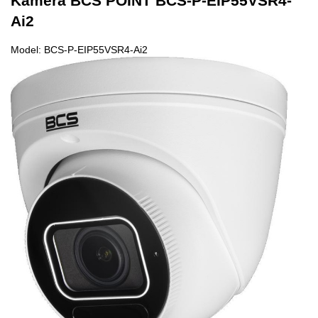
Kamera BCS POINT BCS-P-EIP55VSR4-
Ai2
Model: BCS-P-EIP55VSR4-Ai2