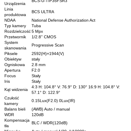
BCS-U-TIP35FSR3
Urządzenia
Linia
BCS ULTRA
produktowa
NDAA
National Defense Authorization Act
Typ kamery
Tuba
Rozdzielczość
5 Mpx
Przetwornik
1/2.8'' CMOS
System
Progressive Scan
skanowania
Piksele
2592(H)×1944(V)
Obiektyw
stały
Ogniskowa
2.8 mm
Apertura
F2.0
Focus
Stały
Iris
Stały
4:3 H: 104.8° V: 76.9° D: 130° 16:9 H: 104.8° V:
Kąt widzenia
57.1° D: 122.9°
Czułość
0.15Lux(F2.0) 0Lux(IR)
kamery
Balans bieli
(AWB) Auto / manual
WDR
120dB
Kompensacja
BLC / WDR(120dB)
tła