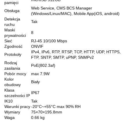
pamięci
Web Service, CMS BCS Manager
Obsługa
(Windows/Linux/MAC), Mobile App(iOS, android)
Detekcja
Tak
ruchu
Maski
8
prywatności
Sieć
RJ-45 10/100 Mbps
Zgodność
ONVIF
IPv4, IPv6, RTP, RTSP, TCP, HTTP, UDP, HTTPS,
Protokoły
FTP, SNTP, SMTP, uPNP, SNMPv2
Rodzaj
PoE(802.3af)
zasilania
Pobór mocy
max 7.9W
Kolor
Biały
obudowy
Klasa
IP67
szczelności IP
IK10
Tak
Warunki pracy
-20°C~+55°C max 90% RH
Wymiary
75×70×195.8mm
Waga
0.66 kg