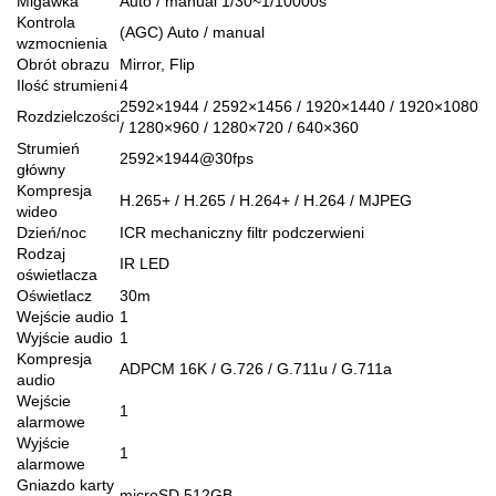
Migawka
Auto / manual 1/30~1/10000s
Kontrola
(AGC) Auto / manual
wzmocnienia
Obrót obrazu
Mirror, Flip
Ilość strumieni
4
2592×1944 / 2592×1456 / 1920×1440 / 1920×1080
Rozdzielczości
/ 1280×960 / 1280×720 / 640×360
Strumień
2592×1944@30fps
główny
Kompresja
H.265+ / H.265 / H.264+ / H.264 / MJPEG
wideo
Dzień/noc
ICR mechaniczny filtr podczerwieni
Rodzaj
IR LED
oświetlacza
Oświetlacz
30m
Wejście audio
1
Wyjście audio
1
Kompresja
ADPCM 16K / G.726 / G.711u / G.711a
audio
Wejście
1
alarmowe
Wyjście
1
alarmowe
Gniazdo karty
microSD 512GB