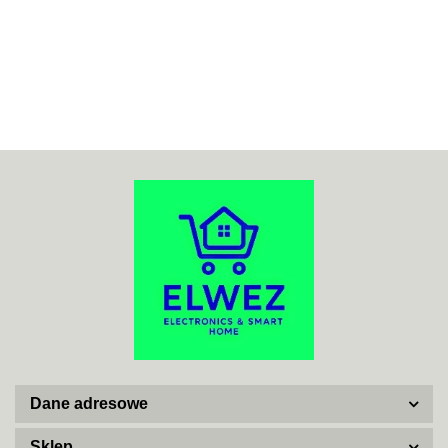
70MAI
ACO
ADATA
Dane adresowe
AISKO
Sklep