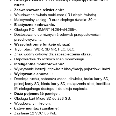
Obsługa kodeka H.265 z wysoką kompresją i ultra-niskim
bitrate.
Zaawansowane oświetlenie:
Wbudowane światło multi-core (IR i ciepłe światło).
Maksymalny zasięg IR oraz ciepłego światła: 30 m.
Elastyczne kodowanie:
Obsługa ROI, SMART H.264+/H.265+.
Dostosowane do różnych środowisk przepustowości i
przechowywania.
Wszechstronne funkcje obrazu:
Tryb rotacji, WDR, 3D NR, HLC, BLC.
Znak wodny cyfrowy dla zabezpieczenia obrazu.
Odpowiednie do różnych scen monitoringu.
Inteligentne monitorowanie:
Wykrywanie intruzji i tripwire z klasyfikacją pojazdów i ludzi.
Wykrywanie anomalii:
Detekcja ruchu, sabotażu wideo, dźwięku, braku karty SD,
pełnej karty SD, błędu karty SD, rozłączenia sieci, konfliktu
IP, nielegalnego dostępu, i detekcja napięcia.
Duża pojemność pamięci:
Obsługa kart Micro SD do 256 GB.
Wbudowany mikrofon.
Łatwy montaż i zasilanie:
Zasilanie 12 VDC lub PoE.