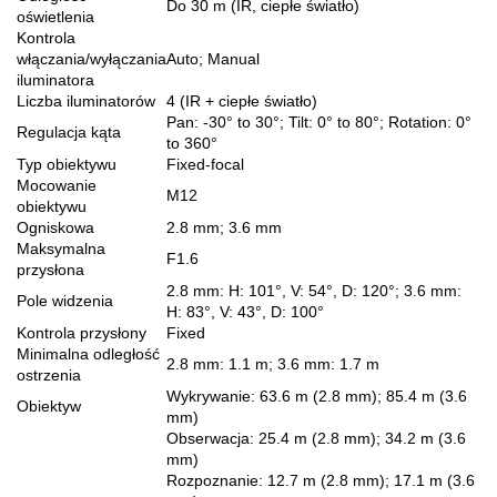
Do 30 m (IR, ciepłe światło)
oświetlenia
Kontrola
włączania/wyłączania
Auto; Manual
iluminatora
Liczba iluminatorów
4 (IR + ciepłe światło)
Pan: -30° to 30°; Tilt: 0° to 80°; Rotation: 0°
Regulacja kąta
to 360°
Typ obiektywu
Fixed-focal
Mocowanie
M12
obiektywu
Ogniskowa
2.8 mm; 3.6 mm
Maksymalna
F1.6
przysłona
2.8 mm: H: 101°, V: 54°, D: 120°; 3.6 mm:
Pole widzenia
H: 83°, V: 43°, D: 100°
Kontrola przysłony
Fixed
Minimalna odległość
2.8 mm: 1.1 m; 3.6 mm: 1.7 m
ostrzenia
Wykrywanie: 63.6 m (2.8 mm); 85.4 m (3.6
Obiektyw
mm)
Obserwacja: 25.4 m (2.8 mm); 34.2 m (3.6
mm)
Rozpoznanie: 12.7 m (2.8 mm); 17.1 m (3.6