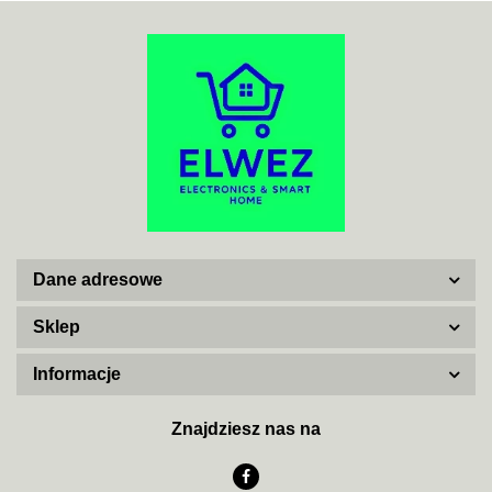
ACO
ADATA
Dane adresowe
AISKO
Sklep
Informacje
AJAX SYSTEMS
Znajdziesz nas na