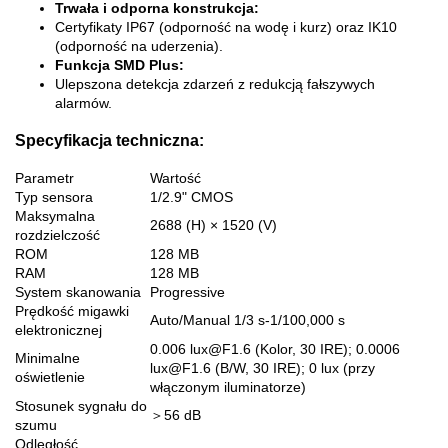
Trwała i odporna konstrukcja:
Certyfikaty IP67 (odporność na wodę i kurz) oraz IK10
(odporność na uderzenia).
Funkcja SMD Plus:
Ulepszona detekcja zdarzeń z redukcją fałszywych
alarmów.
Specyfikacja techniczna:
Parametr
Wartość
Typ sensora
1/2.9" CMOS
Maksymalna
2688 (H) × 1520 (V)
rozdzielczość
ROM
128 MB
RAM
128 MB
System skanowania
Progressive
Prędkość migawki
Auto/Manual 1/3 s-1/100,000 s
elektronicznej
0.006 lux@F1.6 (Kolor, 30 IRE); 0.0006
Minimalne
lux@F1.6 (B/W, 30 IRE); 0 lux (przy
oświetlenie
włączonym iluminatorze)
Stosunek sygnału do
＞56 dB
szumu
Odległość