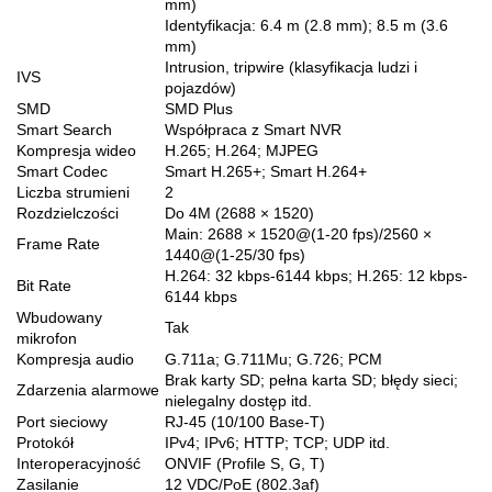
mm)
Identyfikacja: 6.4 m (2.8 mm); 8.5 m (3.6
mm)
Intrusion, tripwire (klasyfikacja ludzi i
IVS
pojazdów)
SMD
SMD Plus
Smart Search
Współpraca z Smart NVR
Kompresja wideo
H.265; H.264; MJPEG
Smart Codec
Smart H.265+; Smart H.264+
Liczba strumieni
2
Rozdzielczości
Do 4M (2688 × 1520)
Main: 2688 × 1520@(1-20 fps)/2560 ×
Frame Rate
1440@(1-25/30 fps)
H.264: 32 kbps-6144 kbps; H.265: 12 kbps-
Bit Rate
6144 kbps
Wbudowany
Tak
mikrofon
Kompresja audio
G.711a; G.711Mu; G.726; PCM
Brak karty SD; pełna karta SD; błędy sieci;
Zdarzenia alarmowe
nielegalny dostęp itd.
Port sieciowy
RJ-45 (10/100 Base-T)
Protokół
IPv4; IPv6; HTTP; TCP; UDP itd.
Interoperacyjność
ONVIF (Profile S, G, T)
Zasilanie
12 VDC/PoE (802.3af)