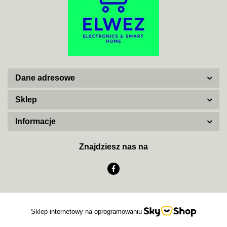
ADATA
Dane adresowe
AISKO
Sklep
Informacje
AJAX SYSTEMS
Znajdziesz nas na
AKUVOX
Sklep internetowy na oprogramowaniu