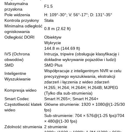
Maksymalna
F1.5
przysłona
Pole widzenia
H: 109°-30°; V: 56°-17°; D: 131°-35°
Kontrola przysłony
Stała
Minimalna odległość
0.8 m (2.62 ft)
ogniskowania
Odległość DORI
Obiektyw
Wykrycie
144.8 m (144.69 ft)
IVS (Ochrona
Intruzja, tripwire (obsługuje klasyfikację i
obwodów)
dokładne wykrywanie pojazdów i ludzi)
SMD
SMD Plus
Współpracuje z inteligentnym NVR w celu
Inteligentne
precyzyjnego wyszukiwania, ekstrakcji
Wyszukiwanie
zdarzeń i łączenia z wideo zdarzeń
H.265; H.264; H.264H; H.264B; MJPEG
Kompresja wideo
(Tylko dla sub-strumienia)
Smart Codec
Smart H.265+; Smart H.264+
Częstotliwość klatek
Główne strumienie: 1920 × 1080@(1-25/30
wideo
fps)
Sub-strumienie: 704 × 576@(1-25 fps)/704
× 480@(1-30 fps)
Zdolność strumienia
2 strumienie