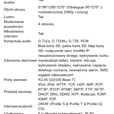
dualne
0°/90°/180°/270° (Obsługuje 90°/270° z
Obrót obrazu
rozdzielczością 1080p i niższą)
Lustro
Tak
Maskowanie
4 obszary
prywatności
Wbudowany
Tak
mikrofon
Kompresja audio
G.711a; G.711Mu; G.726; PCM
Brak karty SD; pełna karta SD; błąd karty
SD; rozłączenie sieci; konflikt IP;
nieautoryzowany dostęp; wykrywanie ruchu;
Zdarzenia alarmowe
manipulacja wideo; tripwire; intruzja;
wykrywanie dźwięku; wykrywanie napięcia;
detekcja rozmycia; zewnętrzny alarm; SMD;
wyjątek zabezpieczeń
Porty sieciowe
RJ-45 (10/100 Base-T)
IPv4; IPv6; HTTP; TCP; UDP; ARP; RTP;
RTSP; RTCP; RTMP; SMTP; FTP; SFTP;
Protokół sieciowy
DHCP; DNS; DDNS; NTP; Multicast; ICMP;
IGMP; P2P
ONVIF (Profile S & Profile T & Profile G);
Interoperacyjność
CGI
Użytkownicy
6 (całkowita przepustowość: 36 M)