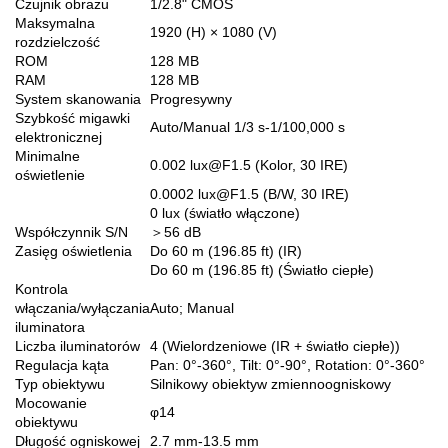
Czujnik obrazu
1/2.8" CMOS
Maksymalna
1920 (H) × 1080 (V)
rozdzielczość
ROM
128 MB
RAM
128 MB
System skanowania
Progresywny
Szybkość migawki
Auto/Manual 1/3 s-1/100,000 s
elektronicznej
Minimalne
0.002 lux@F1.5 (Kolor, 30 IRE)
oświetlenie
0.0002 lux@F1.5 (B/W, 30 IRE)
0 lux (światło włączone)
Współczynnik S/N
＞56 dB
Zasięg oświetlenia
Do 60 m (196.85 ft) (IR)
Do 60 m (196.85 ft) (Światło ciepłe)
Kontrola
włączania/wyłączania
Auto; Manual
iluminatora
Liczba iluminatorów
4 (Wielordzeniowe (IR + światło ciepłe))
Regulacja kąta
Pan: 0°-360°, Tilt: 0°-90°, Rotation: 0°-360°
Typ obiektywu
Silnikowy obiektyw zmiennoogniskowy
Mocowanie
φ14
obiektywu
Długość ogniskowej
2.7 mm-13.5 mm