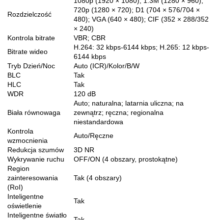
1080p (1920 × 1080); 1.3M (1280 × 960);
720p (1280 × 720); D1 (704 × 576/704 ×
Rozdzielczość
480); VGA (640 × 480); CIF (352 × 288/352
× 240)
Kontrola bitrate
VBR; CBR
H.264: 32 kbps-6144 kbps; H.265: 12 kbps-
Bitrate wideo
6144 kbps
Tryb Dzień/Noc
Auto (ICR)/Kolor/B/W
BLC
Tak
HLC
Tak
WDR
120 dB
Auto; naturalna; latarnia uliczna; na
Biała równowaga
zewnątrz; ręczna; regionalna
niestandardowa
Kontrola
Auto/Ręczne
wzmocnienia
Redukcja szumów
3D NR
Wykrywanie ruchu
OFF/ON (4 obszary, prostokątne)
Region
zainteresowania
Tak (4 obszary)
(RoI)
Inteligentne
Tak
oświetlenie
Inteligentne światło
Tak