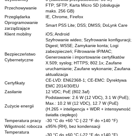
FTP; SFTP; Karta Micro SD (obsługuje
Przechowywanie
maks. 256 GB)
Przeglądarka
IE, Chrome, Firefox
Oprogramowanie
Smart PSS Lite; DSS; DMSS; DoLynk Care
zarządzające
Klient mobilny
iOS; Android
Szyfrowanie wideo; Szyfrowanie konfiguracji;
Digest; WSSE; Zamykanie konta; Logi
zabezpieczeń; Filtrowanie IP/MAC;
Bezpieczeństwo
Generowanie i importowanie certyfikatów
Cybernetyczne
X.509; syslog; HTTPS; 802.1x; Zaufane
uruchamianie; Zaufane wykonanie; Zaufana
aktualizacja
CE-LVD: EN62368-1; CE-EMC: Dyrektywa
Certyfikaty
EMC 2014/30/EU
Zasilanie
12 VDC; PoE (802.3af)
Podstawowe: 2.6 W (12 VDC), 3.1 W (PoE);
Max.: 10.2 W (12 VDC), 12.7 W (PoE)
Zużycie energii
(H.265 + inteligencja + WDR + intensywność
światła ciepłego)
Temperatura pracy
-30 °C do +60 °C (-22 °F do +140 °F)
Wilgotność robocza
≤95% (RH), bez kondensacji
Temperatura
-30 °C do +60 °C (-22 °F do +140 °F)