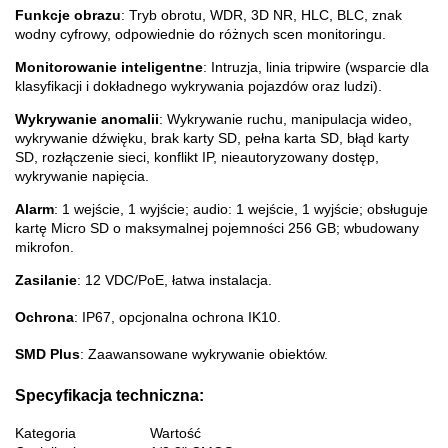
Funkcje obrazu
: Tryb obrotu, WDR, 3D NR, HLC, BLC, znak
wodny cyfrowy, odpowiednie do różnych scen monitoringu.
Monitorowanie inteligentne
: Intruzja, linia tripwire (wsparcie dla
klasyfikacji i dokładnego wykrywania pojazdów oraz ludzi).
Wykrywanie anomalii
: Wykrywanie ruchu, manipulacja wideo,
wykrywanie dźwięku, brak karty SD, pełna karta SD, błąd karty
SD, rozłączenie sieci, konflikt IP, nieautoryzowany dostęp,
wykrywanie napięcia.
Alarm
: 1 wejście, 1 wyjście; audio: 1 wejście, 1 wyjście; obsługuje
kartę Micro SD o maksymalnej pojemności 256 GB; wbudowany
mikrofon.
Zasilanie
: 12 VDC/PoE, łatwa instalacja.
Ochrona
: IP67, opcjonalna ochrona IK10.
SMD Plus
: Zaawansowane wykrywanie obiektów.
Specyfikacja techniczna:
Kategoria
Wartość