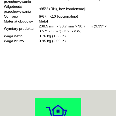
przechowywania
Wilgotność
≤95% (RH), bez kondensacji
przechowywania
Ochrona
IP67; IK10 (opcjonalnie)
Materiał obudowy
Metal
238.5 mm × 90.7 mm × 90.7 mm (9.39" ×
Wymiary produktu
3.57" × 3.57") (D × S × W)
Waga netto
0.76 kg (1.68 lb)
Waga brutto
0.95 kg (2.09 lb)
70MAI
ACO