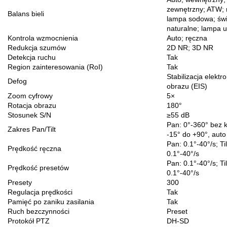
zewnętrzny; ATW; 
Balans bieli
lampa sodowa; świ
naturalne; lampa u
Kontrola wzmocnienia
Auto; ręczna
Redukcja szumów
2D NR; 3D NR
Detekcja ruchu
Tak
Region zainteresowania (RoI)
Tak
Stabilizacja elektr
Defog
obrazu (EIS)
Zoom cyfrowy
5×
Rotacja obrazu
180°
Stosunek S/N
≥55 dB
Pan: 0°-360° bez ko
Zakres Pan/Tilt
-15° do +90°, auto 
Pan: 0.1°-40°/s; Til
Prędkość ręczna
0.1°-40°/s
Pan: 0.1°-40°/s; Til
Prędkość presetów
0.1°-40°/s
Presety
300
Regulacja prędkości
Tak
Pamięć po zaniku zasilania
Tak
Ruch bezczynności
Preset
Protokół PTZ
DH-SD