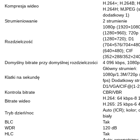
H.264+; H.264B; 
Kompresja wideo
H.264H; MJPEG (s
dodatkowy 1)
Strumieniowanie
2 strumienie
1080p (1920×1080
(1280×960); 720p
(1280×720); D1
Rozdzielczość
(704×576/704×480
(640×480); CIF
(352×288/352×240
Domyślny bitrate przy domyślnej rozdzielczości
4 096 kbps, 1080p
Główny strumień:
1080p/1.3M/720p 
Klatki na sekundę
fps) Dodatkowy st
D1/VGA/CIF@(1-25
Kontrola bitrate
CBR/VBR
H.264: 64 kbps-8 
Bitrate wideo
H.265: 25 kbps-6 
Auto (ICR); kolor; 
Tryb dzień/noc
biały
BLC
Tak
WDR
120 dB
HLC
Tak
Auto; wewnętrzny;