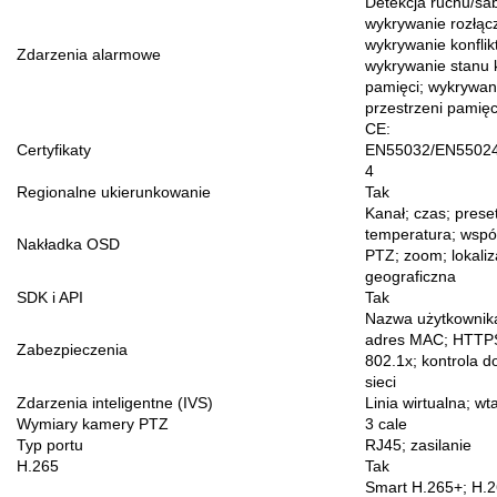
Detekcja ruchu/sa
wykrywanie rozłącz
wykrywanie konflikt
Zdarzenia alarmowe
wykrywanie stanu 
pamięci; wykrywan
przestrzeni pamięc
CE:
Certyfikaty
EN55032/EN55024
4
Regionalne ukierunkowanie
Tak
Kanał; czas; preset
temperatura; wspó
Nakładka OSD
PTZ; zoom; lokaliz
geograficzna
SDK i API
Tak
Nazwa użytkownika
adres MAC; HTTP
Zabezpieczenia
802.1x; kontrola d
sieci
Zdarzenia inteligentne (IVS)
Linia wirtualna; wt
Wymiary kamery PTZ
3 cale
Typ portu
RJ45; zasilanie
H.265
Tak
Smart H.265+; H.2