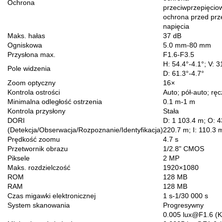
Ochrona
przeciwprzepięcio
ochrona przed prz
napięcia
Maks. hałas
37 dB
Ogniskowa
5.0 mm-80 mm
Przysłona max.
F1.6-F3.5
H: 54.4°-4.1°; V: 3
Pole widzenia
D: 61.3°-4.7°
Zoom optyczny
16×
Kontrola ostrości
Auto; pół-auto; rę
Minimalna odległość ostrzenia
0.1 m-1 m
Kontrola przysłony
Stała
DORI
D: 1 103.4 m; O: 4
(Detekcja/Obserwacja/Rozpoznanie/Identyfikacja)
220.7 m; I: 110.3 
Prędkość zoomu
4.7 s
Przetwornik obrazu
1/2.8" CMOS
Piksele
2 MP
Maks. rozdzielczość
1920×1080
ROM
128 MB
RAM
128 MB
Czas migawki elektronicznej
1 s-1/30 000 s
System skanowania
Progresywny
0.005 lux@F1.6 (Ko