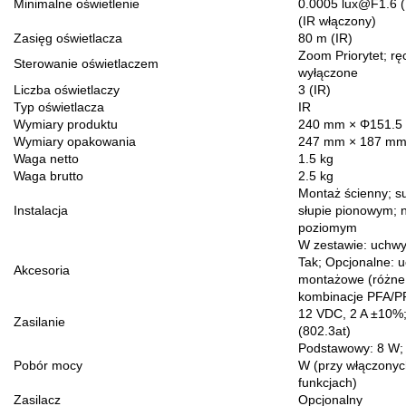
Minimalne oświetlenie
0.0005 lux@F1.6 (
(IR włączony)
Zasięg oświetlacza
80 m (IR)
Zoom Priorytet; rę
Sterowanie oświetlaczem
wyłączone
Liczba oświetlaczy
3 (IR)
Typ oświetlacza
IR
Wymiary produktu
240 mm × Φ151.
Wymiary opakowania
247 mm × 187 mm
Waga netto
1.5 kg
Waga brutto
2.5 kg
Montaż ścienny; su
Instalacja
słupie pionowym; n
poziomym
W zestawie: uchwy
Tak; Opcjonalne: 
Akcesoria
montażowe (różne
kombinacje PFA/P
12 VDC, 2 A ±10%
Zasilanie
(802.3at)
Podstawowy: 8 W; 
Pobór mocy
W (przy włączonyc
funkcjach)
Zasilacz
Opcjonalny