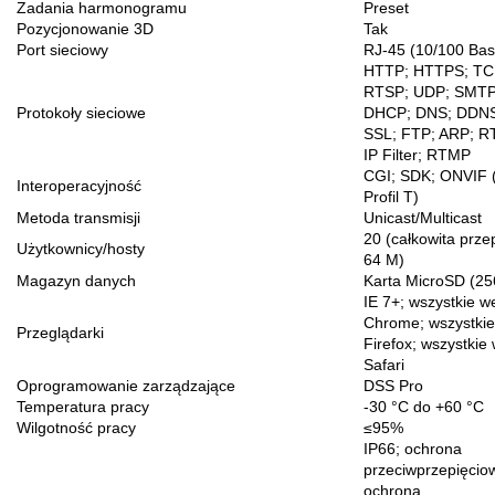
Zadania harmonogramu
Preset
Pozycjonowanie 3D
Tak
Port sieciowy
RJ-45 (10/100 Bas
HTTP; HTTPS; TCP
RTSP; UDP; SMTP
Protokoły sieciowe
DHCP; DNS; DDNS;
SSL; FTP; ARP; R
IP Filter; RTMP
CGI; SDK; ONVIF (
Interoperacyjność
Profil T)
Metoda transmisji
Unicast/Multicast
20 (całkowita prz
Użytkownicy/hosty
64 M)
Magazyn danych
Karta MicroSD (25
IE 7+; wszystkie w
Chrome; wszystkie
Przeglądarki
Firefox; wszystkie
Safari
Oprogramowanie zarządzające
DSS Pro
Temperatura pracy
-30 °C do +60 °C
Wilgotność pracy
≤95%
IP66; ochrona
przeciwprzepięcio
ochrona