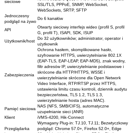
sieciowe
SSL/TLS, PPPoE, SNMP, WebSocket,
WebSockets, SRTP, SFTP
Jednoczesny
Do 6 kanałów
podgląd na żywo
Otwarty sieciowy interfejs wideo (profil S, profil
API
G, profil T), ISAPI, SDK, ISUP
Do 32 użytkowników; administrator, operator i
Użytkownik/host
użytkownik
Ochrona hasłem, skomplikowane hasło,
szyfrowanie HTTPS, uwierzytelnianie 802.1X
(EAP-TLS, EAP-LEAP, EAP-MD5), znak wodny,
filtr adresów IP, uwierzytelnianie podstawowe i
skrócone dla HTTP/HTTPS, WSSE i
Zabezpieczenia
uwierzytelnianie skrócone dla Open Network
Video Interface, RTP/RTSP przez HTTPS,
ustawienia limitu czasu kontroli, dziennik audytu
bezpieczeństwa, TLS 1.2, TLS 1.3,
uwierzytelnianie hosta (adres MAC).
NAS (NFS, SMB/CIFS), automatyczne
Pamięć sieciowa
uzupełnianie sieci (ANR)
Klient
iVMS-4200, Hik-Connect
Wymagany Plug-in: TJ.10, TJ.11; Bezwtyczkowy
Przeglądarka
podgląd: Chrome 57.0+, Firefox 52.0+, Edge