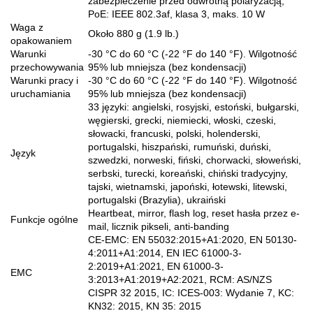
zabezpieczenie przed odwrotną polaryzacją;
PoE: IEEE 802.3af, klasa 3, maks. 10 W
Waga z
Około 880 g (1.9 lb.)
opakowaniem
Warunki
-30 °C do 60 °C (-22 °F do 140 °F). Wilgotność
przechowywania
95% lub mniejsza (bez kondensacji)
Warunki pracy i
-30 °C do 60 °C (-22 °F do 140 °F). Wilgotność
uruchamiania
95% lub mniejsza (bez kondensacji)
33 języki: angielski, rosyjski, estoński, bułgarski,
węgierski, grecki, niemiecki, włoski, czeski,
słowacki, francuski, polski, holenderski,
portugalski, hiszpański, rumuński, duński,
Język
szwedzki, norweski, fiński, chorwacki, słoweński,
serbski, turecki, koreański, chiński tradycyjny,
tajski, wietnamski, japoński, łotewski, litewski,
portugalski (Brazylia), ukraiński
Heartbeat, mirror, flash log, reset hasła przez e-
Funkcje ogólne
mail, licznik pikseli, anti-banding
CE-EMC: EN 55032:2015+A1:2020, EN 50130-
4:2011+A1:2014, EN IEC 61000-3-
2:2019+A1:2021, EN 61000-3-
EMC
3:2013+A1:2019+A2:2021, RCM: AS/NZS
CISPR 32 2015, IC: ICES-003: Wydanie 7, KC:
KN32: 2015, KN 35: 2015