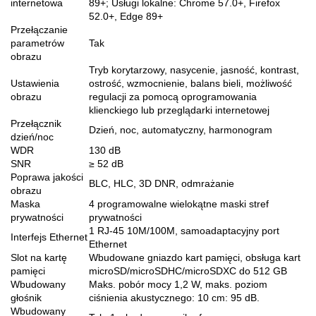
internetowa
89+; Usługi lokalne: Chrome 57.0+, Firefox
52.0+, Edge 89+
Przełączanie
parametrów
Tak
obrazu
Tryb korytarzowy, nasycenie, jasność, kontrast,
Ustawienia
ostrość, wzmocnienie, balans bieli, możliwość
obrazu
regulacji za pomocą oprogramowania
klienckiego lub przeglądarki internetowej
Przełącznik
Dzień, noc, automatyczny, harmonogram
dzień/noc
WDR
130 dB
SNR
≥ 52 dB
Poprawa jakości
BLC, HLC, 3D DNR, odmrażanie
obrazu
Maska
4 programowalne wielokątne maski stref
prywatności
prywatności
1 RJ-45 10M/100M, samoadaptacyjny port
Interfejs Ethernet
Ethernet
Slot na kartę
Wbudowane gniazdo kart pamięci, obsługa kart
pamięci
microSD/microSDHC/microSDXC do 512 GB
Wbudowany
Maks. pobór mocy 1,2 W, maks. poziom
głośnik
ciśnienia akustycznego: 10 cm: 95 dB.
Wbudowany