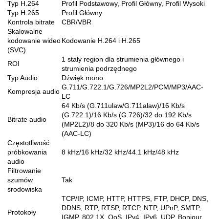
Typ H.264
Profil Podstawowy, Profil Główny, Profil Wysoki
Typ H.265
Profil Główny
Kontrola bitrate
CBR/VBR
Skalowalne
kodowanie wideo
Kodowanie H.264 i H.265
(SVC)
1 stały region dla strumienia głównego i
ROI
strumienia podrzędnego
Typ Audio
Dźwięk mono
G.711/G.722.1/G.726/MP2L2/PCM/MP3/AAC-
Kompresja audio
LC
64 Kb/s (G.711ulaw/G.711alaw)/16 Kb/s
(G.722.1)/16 Kb/s (G.726)/32 do 192 Kb/s
Bitrate audio
(MP2L2)/8 do 320 Kb/s (MP3)/16 do 64 Kb/s
(AAC-LC)
Częstotliwość
próbkowania
8 kHz/16 kHz/32 kHz/44.1 kHz/48 kHz
audio
Filtrowanie
szumów
Tak
środowiska
TCP/IP, ICMP, HTTP, HTTPS, FTP, DHCP, DNS,
DDNS, RTP, RTSP, RTCP, NTP, UPnP, SMTP,
Protokoły
IGMP, 802.1X, QoS, IPv4, IPv6, UDP, Bonjour,