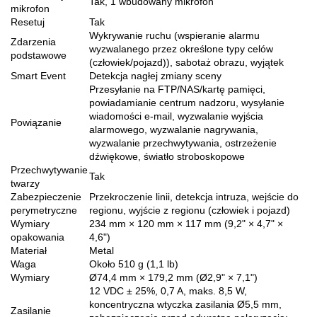
Tak, 1 wbudowany mikrofon
mikrofon
Resetuj
Tak
Wykrywanie ruchu (wspieranie alarmu
Zdarzenia
wyzwalanego przez określone typy celów
podstawowe
(człowiek/pojazd)), sabotaż obrazu, wyjątek
Smart Event
Detekcja nagłej zmiany sceny
Przesyłanie na FTP/NAS/kartę pamięci,
powiadamianie centrum nadzoru, wysyłanie
wiadomości e-mail, wyzwalanie wyjścia
Powiązanie
alarmowego, wyzwalanie nagrywania,
wyzwalanie przechwytywania, ostrzeżenie
dźwiękowe, światło stroboskopowe
Przechwytywanie
Tak
twarzy
Zabezpieczenie
Przekroczenie linii, detekcja intruza, wejście do
perymetryczne
regionu, wyjście z regionu (człowiek i pojazd)
Wymiary
234 mm × 120 mm × 117 mm (9,2" × 4,7" ×
opakowania
4,6")
Materiał
Metal
Waga
Około 510 g (1,1 lb)
Wymiary
Ø74,4 mm × 179,2 mm (Ø2,9" × 7,1")
12 VDC ± 25%, 0,7 A, maks. 8,5 W,
koncentryczna wtyczka zasilania Ø5,5 mm,
Zasilanie