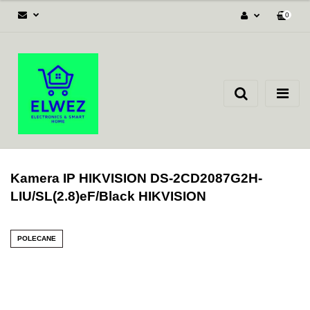
0
Zaloguj się
Załóż konto
Dodaj zgłoszenie
Zgody cookies
Kamera IP HIKVISION DS-2CD2087G2H-
LIU/SL(2.8)eF/Black HIKVISION
POLECANE