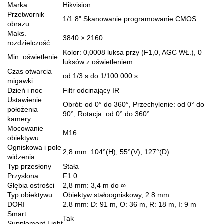
Marka
Hikvision
Przetwornik
1/1.8" Skanowanie programowanie CMOS
obrazu
Maks.
3840 × 2160
rozdzielczość
Kolor: 0,0008 luksa przy (F1,0, AGC WŁ.), 0
Min. oświetlenie
luksów z oświetleniem
Czas otwarcia
od 1/3 s do 1/100 000 s
migawki
Dzień i noc
Filtr odcinający IR
Ustawienie
Obrót: od 0° do 360°, Przechylenie: od 0° do
położenia
90°, Rotacja: od 0° do 360°
kamery
Mocowanie
M16
obiektywu
Ogniskowa i pole
2,8 mm: 104°(H), 55°(V), 127°(D)
widzenia
Typ przesłony
Stała
Przysłona
F1.0
Głębia ostrości
2,8 mm: 3,4 m do ∞
Typ obiektywu
Obiektyw stałoogniskowy, 2.8 mm
DORI
2.8 mm: D: 91 m, O: 36 m, R: 18 m, I: 9 m
Smart
Tak
Supplement Light