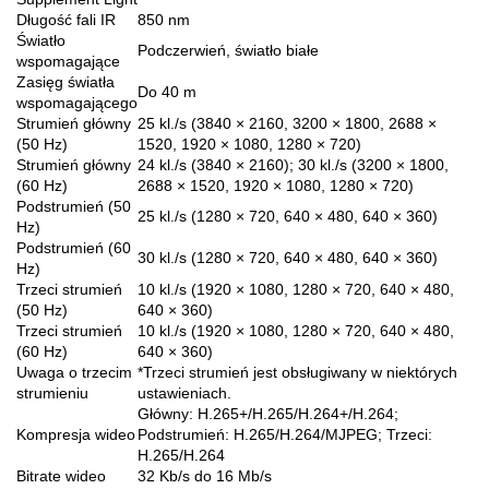
Długość fali IR
850 nm
Światło
Podczerwień, światło białe
wspomagające
Zasięg światła
Do 40 m
wspomagającego
Strumień główny
25 kl./s (3840 × 2160, 3200 × 1800, 2688 ×
(50 Hz)
1520, 1920 × 1080, 1280 × 720)
Strumień główny
24 kl./s (3840 × 2160); 30 kl./s (3200 × 1800,
(60 Hz)
2688 × 1520, 1920 × 1080, 1280 × 720)
Podstrumień (50
25 kl./s (1280 × 720, 640 × 480, 640 × 360)
Hz)
Podstrumień (60
30 kl./s (1280 × 720, 640 × 480, 640 × 360)
Hz)
Trzeci strumień
10 kl./s (1920 × 1080, 1280 × 720, 640 × 480,
(50 Hz)
640 × 360)
Trzeci strumień
10 kl./s (1920 × 1080, 1280 × 720, 640 × 480,
(60 Hz)
640 × 360)
Uwaga o trzecim
*Trzeci strumień jest obsługiwany w niektórych
strumieniu
ustawieniach.
Główny: H.265+/H.265/H.264+/H.264;
Kompresja wideo
Podstrumień: H.265/H.264/MJPEG; Trzeci:
H.265/H.264
Bitrate wideo
32 Kb/s do 16 Mb/s