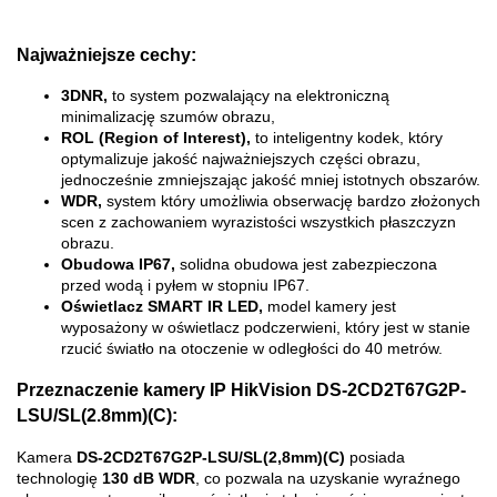
Najważniejsze cechy:
3DNR,
to system pozwalający na elektroniczną
minimalizację szumów obrazu,
ROL (Region of Interest),
to inteligentny kodek, który
optymalizuje jakość najważniejszych części obrazu,
jednocześnie zmniejszając jakość mniej istotnych obszarów.
WDR,
system który umożliwia obserwację bardzo złożonych
scen z zachowaniem wyrazistości wszystkich płaszczyzn
obrazu.
Obudowa IP67,
solidna
obudowa jest zabezpieczona
przed wodą i pyłem w stopniu IP67.
Oświetlacz SMART IR LED,
model kamery jest
wyposażony w oświetlacz podczerwieni, który jest w stanie
rzucić światło na otoczenie w odległości do 40 metrów.
Przeznaczenie kamery IP HikVision DS-2CD2T67G2P-
LSU/SL(2.8mm)(C):
Kamera
DS-2CD2T67G2P-LSU/SL(2,8mm)(C)
posiada
technologię
130 dB WDR
, co pozwala na uzyskanie wyraźnego