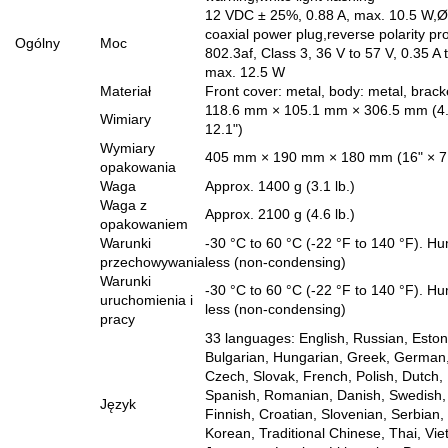
12 VDC ± 25%, 0.88 A, max. 10.5 W,
coaxial power plug,reverse polarity pr
Ogólny
Moc
802.3af, Class 3, 36 V to 57 V, 0.35 A 
max. 12.5 W
Materiał
Front cover: metal, body: metal, brack
118.6 mm × 105.1 mm × 306.5 mm (4.7
Wimiary
12.1")
Wymiary
405 mm × 190 mm × 180 mm (16" × 7.5
opakowania
Waga
Approx. 1400 g (3.1 lb.)
Waga z
Approx. 2100 g (4.6 lb.)
opakowaniem
Warunki
-30 °C to 60 °C (-22 °F to 140 °F). Hu
przechowywania
less (non-condensing)
Warunki
-30 °C to 60 °C (-22 °F to 140 °F). Hu
uruchomienia i
less (non-condensing)
pracy
33 languages: English, Russian, Eston
Bulgarian, Hungarian, Greek, German, 
Czech, Slovak, French, Polish, Dutch,
Spanish, Romanian, Danish, Swedish,
Język
Finnish, Croatian, Slovenian, Serbian,
Korean, Traditional Chinese, Thai, Vi