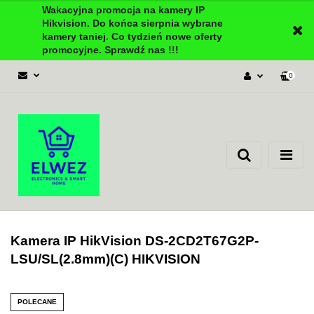
Wakacyjna promocja na kamery IP
Hikvision. Do końca sierpnia wybrane
kamery taniej. Co tydzień nowe oferty
promocyjne. Sprawdź nas !!!
0
Zaloguj się
Załóż konto
Dodaj zgłoszenie
Zgody cookies
Kamera IP HikVision DS-2CD2T67G2P-
LSU/SL(2.8mm)(C) HIKVISION
POLECANE