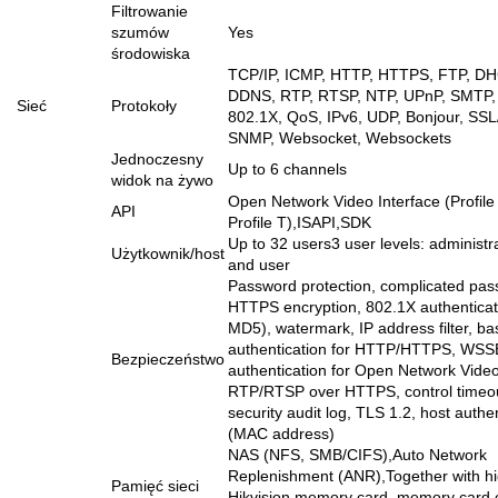
Filtrowanie
szumów
Yes
środowiska
TCP/IP, ICMP, HTTP, HTTPS, FTP, DH
DDNS, RTP, RTSP, NTP, UPnP, SMTP,
Sieć
Protokoły
802.1X, QoS, IPv6, UDP, Bonjour, SS
SNMP, Websocket, Websockets
Jednoczesny
Up to 6 channels
widok na żywo
Open Network Video Interface (Profile 
API
Profile T),ISAPI,SDK
Up to 32 users3 user levels: administra
Użytkownik/host
and user
Password protection, complicated pas
HTTPS encryption, 802.1X authenticat
MD5), watermark, IP address filter, ba
authentication for HTTP/HTTPS, WSSE
Bezpieczeństwo
authentication for Open Network Video
RTP/RTSP over HTTPS, control timeout
security audit log, TLS 1.2, host authe
(MAC address)
NAS (NFS, SMB/CIFS),Auto Network
Replenishment (ANR),Together with h
Pamięć sieci
Hikvision memory card, memory card 