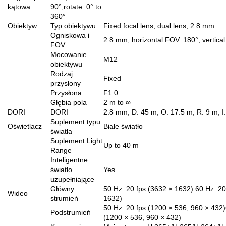
kątowa
90°,rotate: 0° to
360°
Obiektyw
Typ obiektywu
Fixed focal lens, dual lens, 2.8 mm
Ogniskowa i
2.8 mm, horizontal FOV: 180°, vertica
FOV
Mocowanie
M12
obiektywu
Rodzaj
Fixed
przysłony
Przysłona
F1.0
Głębia pola
2 m to ∞
DORI
DORI
2.8 mm, D: 45 m, O: 17.5 m, R: 9 m, I
Suplement typu
Oświetlacz
Białe światło
światła
Suplement Light
Up to 40 m
Range
Inteligentne
światło
Yes
uzupełniające
Główny
50 Hz: 20 fps (3632 × 1632) 60 Hz: 20
Wideo
strumień
1632)
50 Hz: 20 fps (1200 × 536, 960 × 432)
Podstrumień
(1200 × 536, 960 × 432)