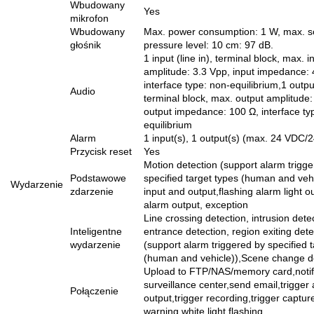
Wbudowany
Yes
mikrofon
Wbudowany
Max. power consumption: 1 W, max. 
głośnik
pressure level: 10 cm: 97 dB.
1 input (line in), terminal block, max. i
amplitude: 3.3 Vpp, input impedance: 
interface type: non-equilibrium,1 output
Audio
terminal block, max. output amplitude:
output impedance: 100 Ω, interface ty
equilibrium
Alarm
1 input(s), 1 output(s) (max. 24 VDC/
Przycisk reset
Yes
Motion detection (support alarm trigge
Podstawowe
specified target types (human and veh
Wydarzenie
zdarzenie
input and output,flashing alarm light o
alarm output, exception
Line crossing detection, intrusion dete
Inteligentne
entrance detection, region exiting dete
wydarzenie
(support alarm triggered by specified 
(human and vehicle)),Scene change d
Upload to FTP/NAS/memory card,noti
surveillance center,send email,trigger
Połączenie
output,trigger recording,trigger captur
warning,white light flashing