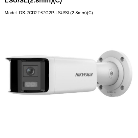
LSU/SL(2.8mm)(C)
Model: DS-2CD2T67G2P-LSU/SL(2.8mm)(C)