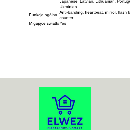
Japanese, Latvian, Lithuanian, Portugu
Ukrainian
Anti-banding, heartbeat, mirror, flash l
Funkcja ogólna
counter
Migające światło
Yes
70MAI
ACO
ADATA