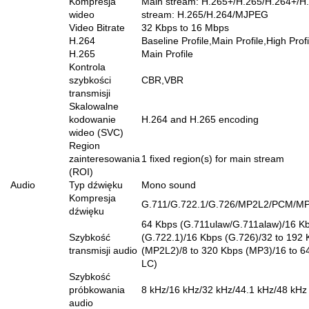
Kompresja
Main stream: H.265+/H.265/H.264+/H
wideo
stream: H.265/H.264/MJPEG
Video Bitrate
32 Kbps to 16 Mbps
H.264
Baseline Profile,Main Profile,High Profi
H.265
Main Profile
Kontrola
szybkości
CBR,VBR
transmisji
Skalowalne
kodowanie
H.264 and H.265 encoding
wideo (SVC)
Region
zainteresowania
1 fixed region(s) for main stream
(ROI)
Audio
Typ dźwięku
Mono sound
Kompresja
G.711/G.722.1/G.726/MP2L2/PCM/M
dźwięku
64 Kbps (G.711ulaw/G.711alaw)/16 K
Szybkość
(G.722.1)/16 Kbps (G.726)/32 to 192 
transmisji audio
(MP2L2)/8 to 320 Kbps (MP3)/16 to 6
LC)
Szybkość
próbkowania
8 kHz/16 kHz/32 kHz/44.1 kHz/48 kHz
audio