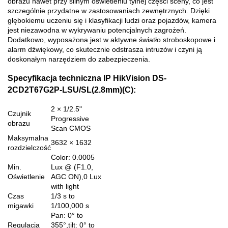
obrazu nawet przy silnym oświetleniu tylnej części sceny, co jest
szczególnie przydatne w zastosowaniach zewnętrznych. Dzięki
głębokiemu uczeniu się i klasyfikacji ludzi oraz pojazdów, kamera
jest niezawodna w wykrywaniu potencjalnych zagrożeń.
Dodatkowo, wyposażona jest w aktywne światło stroboskopowe i
alarm dźwiękowy, co skutecznie odstrasza intruzów i czyni ją
doskonałym narzędziem do zabezpieczenia.
Specyfikacja techniczna IP HikVision DS-
2CD2T67G2P-LSU/SL(2.8mm)(C):
2 × 1/2.5"
Czujnik
Progressive
obrazu
Scan CMOS
Maksymalna
3632 × 1632
rozdzielczość
Color: 0.0005
Min.
Lux @ (F1.0,
Oświetlenie
AGC ON),0 Lux
with light
Czas
1/3 s to
migawki
1/100,000 s
Pan: 0° to
Regulacja
355°,tilt: 0° to