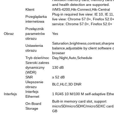
and health detection are supported.
Klient
iVMS-4200,Hik-Connect,Hik-Central
Plug-in required live view: IE 10, IE 11
Przeglądarka
live view: Chrome 57.0+, Firefox 52.0
internetowa
service: Chrome 57.0+, Firefox 52.0+
Przełącznik
Obraz
parametrów
Yes
obrazu
Saturation,brightness,contrast,sharpn
Ustawienia
balance,adjustable by client software 
obrazu
browser
Tryb dzień/noc
Day,Night,Auto,Schedule
Szeroki zakres
dynamiczny
130 dB
(WDR)
SNR
≥ 52 dB
Ulepszenie
BLC,HLC,3D DNR
obrazu
Interfejs
Interfejs
1 RJ45 10 M/100 M self-adaptive Ethe
Ethernet
Built-in memory card slot, support
On-Board
microSD/microSDHC/microSDXC card,
Storage
GB