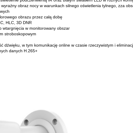
 wyraźny obraz nocy w warunkach silnego oświetlenia tylnego, zza ob
owych
olorowego obrazu przez całą dobę
BLC, HLC, 3D DNR
lub wtargnięcia w monitorowany obszar
łem stroboskopowym
ć dźwięku, w tym komunikację online w czasie rzeczywistym i elimina
anych danych H.265+