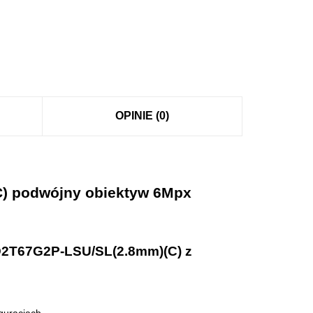
OPINIE (0)
) podwójny obiektyw 6Mpx
CD2T67G2P-LSU/SL(2.8mm)(C) z
guracjach