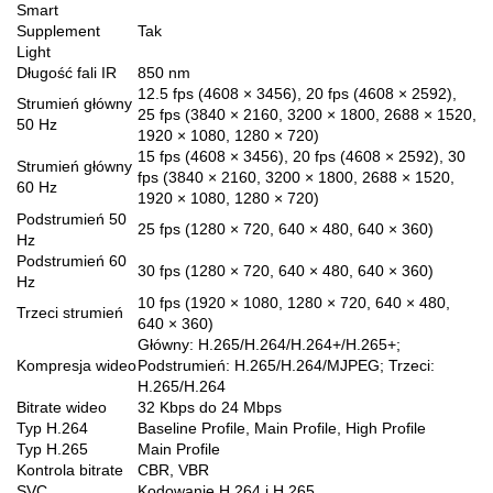
Smart
Supplement
Tak
Light
Długość fali IR
850 nm
12.5 fps (4608 × 3456), 20 fps (4608 × 2592),
Strumień główny
25 fps (3840 × 2160, 3200 × 1800, 2688 × 1520,
50 Hz
1920 × 1080, 1280 × 720)
15 fps (4608 × 3456), 20 fps (4608 × 2592), 30
Strumień główny
fps (3840 × 2160, 3200 × 1800, 2688 × 1520,
60 Hz
1920 × 1080, 1280 × 720)
Podstrumień 50
25 fps (1280 × 720, 640 × 480, 640 × 360)
Hz
Podstrumień 60
30 fps (1280 × 720, 640 × 480, 640 × 360)
Hz
10 fps (1920 × 1080, 1280 × 720, 640 × 480,
Trzeci strumień
640 × 360)
Główny: H.265/H.264/H.264+/H.265+;
Kompresja wideo
Podstrumień: H.265/H.264/MJPEG; Trzeci:
H.265/H.264
Bitrate wideo
32 Kbps do 24 Mbps
Typ H.264
Baseline Profile, Main Profile, High Profile
Typ H.265
Main Profile
Kontrola bitrate
CBR, VBR
SVC
Kodowanie H.264 i H.265