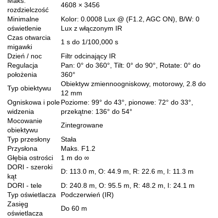
Maks.
4608 × 3456
rozdzielczość
Minimalne
Kolor: 0.0008 Lux @ (F1.2, AGC ON), B/W: 0
oświetlenie
Lux z włączonym IR
Czas otwarcia
1 s do 1/100,000 s
migawki
Dzień / noc
Filtr odcinający IR
Regulacja
Pan: 0° do 360°, Tilt: 0° do 90°, Rotate: 0° do
położenia
360°
Obiektyw zmiennoogniskowy, motorowy, 2.8 do
Typ obiektywu
12 mm
Ogniskowa i pole
Poziome: 99° do 43°, pionowe: 72° do 33°,
widzenia
przekątne: 136° do 54°
Mocowanie
Zintegrowane
obiektywu
Typ przesłony
Stała
Przysłona
Maks. F1.2
Głębia ostrości
1 m do ∞
DORI - szeroki
D: 113.0 m, O: 44.9 m, R: 22.6 m, I: 11.3 m
kąt
DORI - tele
D: 240.8 m, O: 95.5 m, R: 48.2 m, I: 24.1 m
Typ oświetlacza
Podczerwień (IR)
Zasięg
Do 60 m
oświetlacza