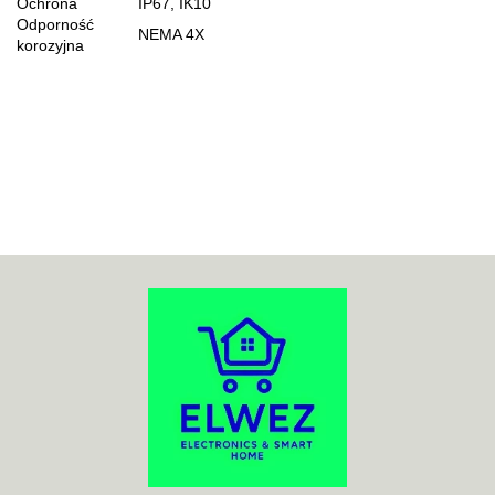
Ochrona
IP67, IK10
Odporność
NEMA 4X
korozyjna
70MAI
ACO
ADATA