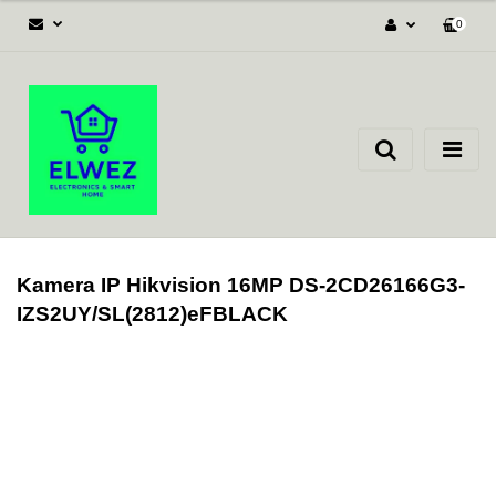
0
Zaloguj się
Załóż konto
Dodaj zgłoszenie
Zgody cookies
Kamera IP Hikvision 16MP DS-2CD26166G3-
IZS2UY/SL(2812)eFBLACK