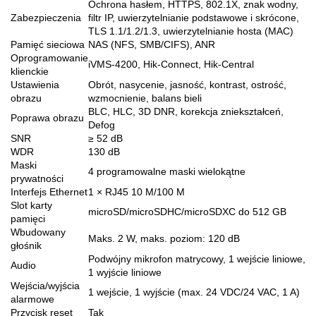
Ochrona hasłem, HTTPS, 802.1X, znak wodny,
Zabezpieczenia
filtr IP, uwierzytelnianie podstawowe i skrócone,
TLS 1.1/1.2/1.3, uwierzytelnianie hosta (MAC)
Pamięć sieciowa
NAS (NFS, SMB/CIFS), ANR
Oprogramowanie
iVMS-4200, Hik-Connect, Hik-Central
klienckie
Ustawienia
Obrót, nasycenie, jasność, kontrast, ostrość,
obrazu
wzmocnienie, balans bieli
BLC, HLC, 3D DNR, korekcja zniekształceń,
Poprawa obrazu
Defog
SNR
≥ 52 dB
WDR
130 dB
Maski
4 programowalne maski wielokątne
prywatności
Interfejs Ethernet
1 × RJ45 10 M/100 M
Slot karty
microSD/microSDHC/microSDXC do 512 GB
pamięci
Wbudowany
Maks. 2 W, maks. poziom: 120 dB
głośnik
Podwójny mikrofon matrycowy, 1 wejście liniowe,
Audio
1 wyjście liniowe
Wejścia/wyjścia
1 wejście, 1 wyjście (max. 24 VDC/24 VAC, 1 A)
alarmowe
Przycisk reset
Tak