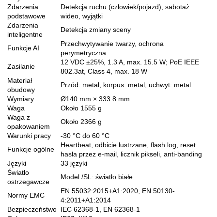
Zdarzenia
Detekcja ruchu (człowiek/pojazd), sabotaż
podstawowe
wideo, wyjątki
Zdarzenia
Detekcja zmiany sceny
inteligentne
Przechwytywanie twarzy, ochrona
Funkcje AI
perymetryczna
12 VDC ±25%, 1.3 A, max. 15.5 W; PoE IEEE
Zasilanie
802.3at, Class 4, max. 18 W
Materiał
Przód: metal, korpus: metal, uchwyt: metal
obudowy
Wymiary
Ø140 mm × 333.8 mm
Waga
Około 1555 g
Waga z
Około 2366 g
opakowaniem
Warunki pracy
-30 °C do 60 °C
Heartbeat, odbicie lustrzane, flash log, reset
Funkcje ogólne
hasła przez e-mail, licznik pikseli, anti-banding
Języki
33 języki
Światło
Model /SL: światło białe
ostrzegawcze
EN 55032:2015+A1:2020, EN 50130-
Normy EMC
4:2011+A1:2014
Bezpieczeństwo
IEC 62368-1, EN 62368-1