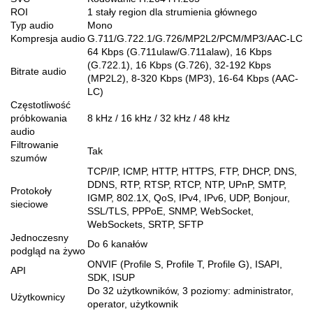
ROI
1 stały region dla strumienia głównego
Typ audio
Mono
Kompresja audio
G.711/G.722.1/G.726/MP2L2/PCM/MP3/AAC-LC
64 Kbps (G.711ulaw/G.711alaw), 16 Kbps
(G.722.1), 16 Kbps (G.726), 32-192 Kbps
Bitrate audio
(MP2L2), 8-320 Kbps (MP3), 16-64 Kbps (AAC-
LC)
Częstotliwość
próbkowania
8 kHz / 16 kHz / 32 kHz / 48 kHz
audio
Filtrowanie
Tak
szumów
TCP/IP, ICMP, HTTP, HTTPS, FTP, DHCP, DNS,
DDNS, RTP, RTSP, RTCP, NTP, UPnP, SMTP,
Protokoły
IGMP, 802.1X, QoS, IPv4, IPv6, UDP, Bonjour,
sieciowe
SSL/TLS, PPPoE, SNMP, WebSocket,
WebSockets, SRTP, SFTP
Jednoczesny
Do 6 kanałów
podgląd na żywo
ONVIF (Profile S, Profile T, Profile G), ISAPI,
API
SDK, ISUP
Do 32 użytkowników, 3 poziomy: administrator,
Użytkownicy
operator, użytkownik