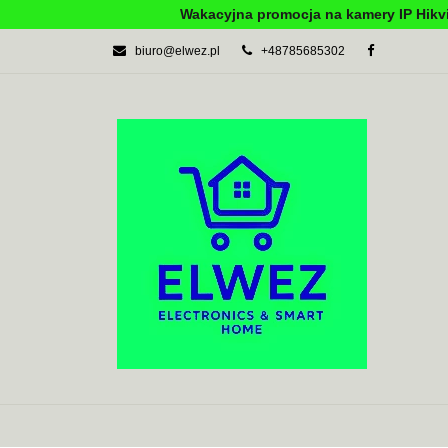
Wakacyjna promocja na kamery IP Hikvi
biuro@elwez.pl
+48785685302
AUTOMATYKA BU
SYSTEMY ALARM
AUTOMATYKA BUDYNKOWA