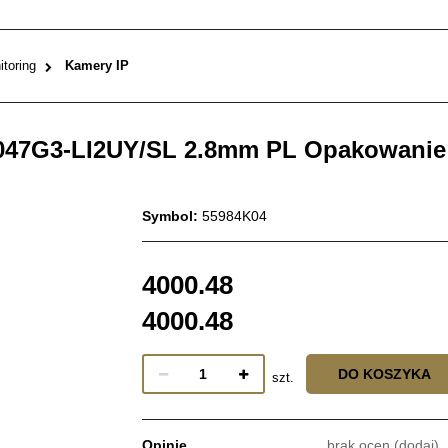
toring
Kamery IP
047G3-LI2UY/SL 2.8mm PL Opakowanie z
Symbol:
55984K04
4000.48
4000.48
DO KOSZYKA
szt.
Opinie
brak ocen
(dodaj)