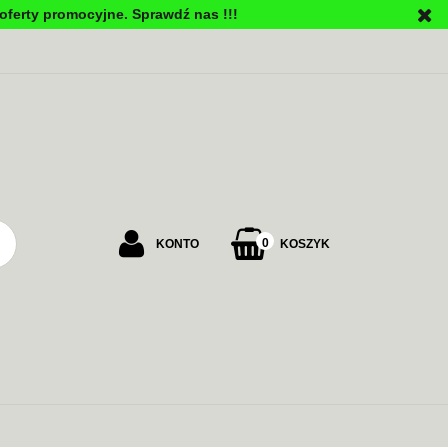
oferty promocyjne. Sprawdź nas !!!
PU
0
KONTO
KOSZYK
Zaloguj się
Załóż konto
Dodaj zgłoszenie
Zgody cookies
ALARMOWE
ZASILANIE