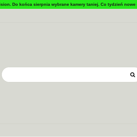
sion. Do końca sierpnia wybrane kamery taniej. Co tydzień nowe 
DYNKOWA
TV PRZEMYSŁOWA
KONTROLA DOSTĘ
OWE
ZASILANIE
TV PRZEMYSŁOWA
KONTROLA DOSTĘPU
SYSTEMY 