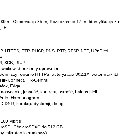
89 m, Obserwacja 35 m, Rozpoznanie 17 m, Identyfikacja 8 m
, IR
P, HTTPS, FTP, DHCP, DNS, RTP, RTSP, NTP, UPnP itd.
ów
I, SDK, ISUP
owników, 3 poziomy uprawnień
łem, szyfrowanie HTTPS, autoryzacja 802.1X, watermark itd.
Hik-Connect, Hik-Central
efox, Edge
 nasycenie, jasność, kontrast, ostrość, balans bieli
 Auto, Harmonogram
D DNR, korekcja dystorsji, defog
/100 Mbit/s
croSDHC/microSDXC do 512 GB
ny mikrofon kierunkowy)