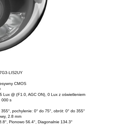
7G3-LIS2UY
gresywny CMOS
0
05 Lux @ (F1.0, AGC ON), 0 Lux z oświetleniem
0 000 s
 355°, pochylenie: 0° do 75°, obrót: 0° do 355°
owy, 2.8 mm
.8°, Pionowo 56.4°, Diagonalnie 134.3°