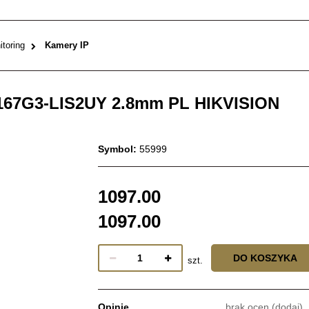
toring
Kamery IP
2167G3-LIS2UY 2.8mm PL HIKVISION
Symbol:
55999
1097.00
1097.00
DO KOSZYKA
szt.
Opinie
brak ocen
(dodaj)