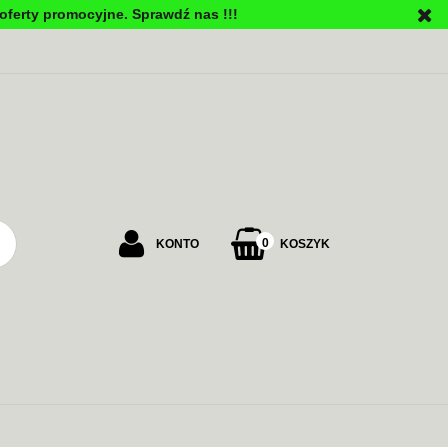
oferty promocyjne. Sprawdź nas !!!
PU
0
KONTO
KOSZYK
Zaloguj się
Załóż konto
Dodaj zgłoszenie
Zgody cookies
ALARMOWE
ZASILANIE