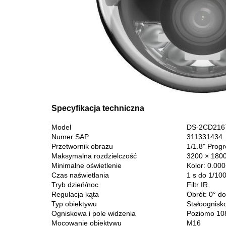
Specyfikacja techniczna
Model
DS-2CD216
Numer SAP
311331434
Przetwornik obrazu
1/1.8" Pro
Maksymalna rozdzielczość
3200 × 180
Minimalne oświetlenie
Kolor: 0.00
Czas naświetlania
1 s do 1/10
Tryb dzień/noc
Filtr IR
Regulacja kąta
Obrót: 0° do
Typ obiektywu
Stałoognisk
Ogniskowa i pole widzenia
Poziomo 108
Mocowanie obiektywu
M16