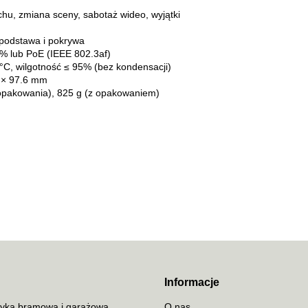
chu, zmiana sceny, sabotaż wideo, wyjątki
podstawa i pokrywa
 lub PoE (IEEE 802.3af)
°C, wilgotność ≤ 95% (bez kondensacji)
× 97.6 mm
opakowania), 825 g (z opakowaniem)
70MAI
ACO
Informacje
yka bramowa i garażowa
O nas