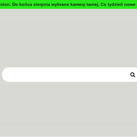
sion. Do końca sierpnia wybrane kamery taniej. Co tydzień nowe 
DYNKOWA
TV PRZEMYSŁOWA
KONTROLA DOSTĘ
OWE
ZASILANIE
TV PRZEMYSŁOWA
KONTROLA DOSTĘPU
SYSTEMY 