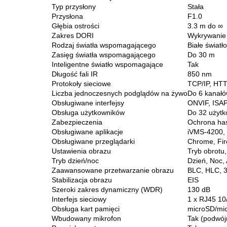
Typ przysłony
Stała
Przysłona
F1.0
Głębia ostrości
3.3 m do ∞
Zakres DORI
Wykrywanie 
Rodzaj światła wspomagającego
Białe światło
Zasięg światła wspomagającego
Do 30 m
Inteligentne światło wspomagające
Tak
Długość fali IR
850 nm
Protokoły sieciowe
TCP/IP, HTT
Liczba jednoczesnych podglądów na żywo
Do 6 kanał
Obsługiwane interfejsy
ONVIF, ISAP
Obsługa użytkowników
Do 32 użytk
Zabezpieczenia
Ochrona has
Obsługiwane aplikacje
iVMS-4200, 
Obsługiwane przeglądarki
Chrome, Fir
Ustawienia obrazu
Tryb obrotu,
Tryb dzień/noc
Dzień, Noc,
Zaawansowane przetwarzanie obrazu
BLC, HLC, 3
Stabilizacja obrazu
EIS
Szeroki zakres dynamiczny (WDR)
130 dB
Interfejs sieciowy
1 x RJ45 10
Obsługa kart pamięci
microSD/mi
Wbudowany mikrofon
Tak (podwój