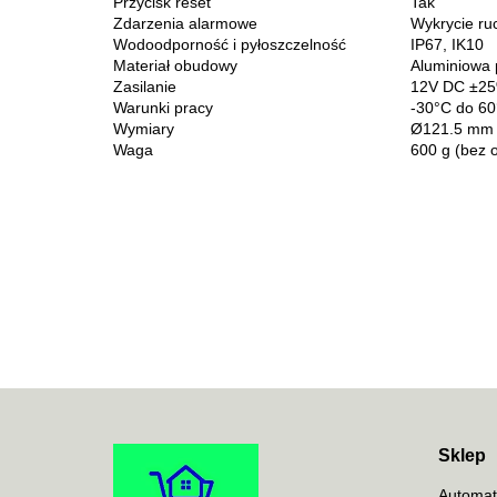
Przycisk reset
Tak
Zdarzenia alarmowe
Wykrycie ru
Wodoodporność i pyłoszczelność
IP67, IK10
Materiał obudowy
Aluminiowa 
Zasilanie
12V DC ±25%
Warunki pracy
-30°C do 60
Wymiary
Ø121.5 mm 
Waga
600 g (bez 
Sklep
Automat