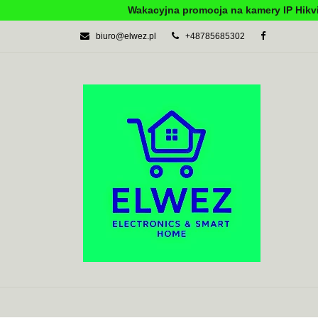
Wakacyjna promocja na kamery IP Hikvi
biuro@elwez.pl
+48785685302
AUTOMATYKA BU
SYSTEMY ALARM
AUTOMATYKA BUDYNKOWA