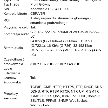
Typ H.265
Profil Główny
SVC
Kodowanie H.264 i H.265
Kontrola bitrate
CBR/VBR
1 stały region dla strumienia głównego i
ROI
strumienia podrzędnego
Przycinanie celu
Tak
G.711/G.722.1/G.726/MP2L2/PCM/MP3/AAC-
Kompresja audio
LC
64 Kb/s (G.711ulaw/G.711alaw), 16 Kb/s
(G.722.1), 16 Kb/s (G.726), 32-192 Kb/s
Bitrate audio
(MP2L2), 8-320 Kb/s (MP3), 16-64 Kb/s (AAC-
LC)
Częstotliwość
próbkowania
8 kHz / 16 kHz / 32 kHz / 48 kHz
audio
Filtrowanie
szumów
Tak
środowiska
TCP/IP, ICMP, HTTP, HTTPS, FTP, DHCP, DNS,
DDNS, RTP, RTSP, RTCP, NTP, UPnP, SMTP,
Protokoły
IGMP, 802.1X, QoS, IPv4, IPv6, UDP, Bonjour,
sieciowe
SSL/TLS, PPPoE, SNMP, WebSocket,
WebSockets