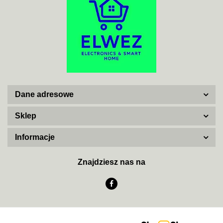
ADATA
Dane adresowe
AISKO
Sklep
Informacje
AJAX SYSTEMS
Znajdziesz nas na
AKUVOX