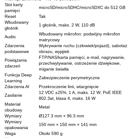
Slot karty
microSD/microSDHC/microSDXC do 512 GB
pamięci
Reset
Tak
Wbudowany
1 głośnik, maks. 2 W, 110 dB
głośnik
Wbudowany mikrofon: podwójny mikrofon
Audio
matrycowy
Zdarzenia
Wykrywanie ruchu (człowiek/pojazd), sabotaż
podstawowe
obrazu, wyjątek
FTP/NAS/karta pamięci, e-mail, nagrywanie,
Powiązania
przechwytywanie, ostrzeżenie dźwiękowe,
zdarzeń
miganie światła
Funkcja Deep
Zabezpieczenie perymetryczne
Learning
Zdarzenia AI
Przekroczenie linii, wtargnięcie
12 VDC ±25%, 1 A, maks. 12 W; PoE IEEE
Zasilanie
802.3at, klasa 4, maks. 16 W
Materiał
Metal
obudowy
Wymiary
Ø127.3 mm × 96.3 mm
Wymiary
150 mm × 150 mm × 141 mm
opakowania
Waga
Około 590 g