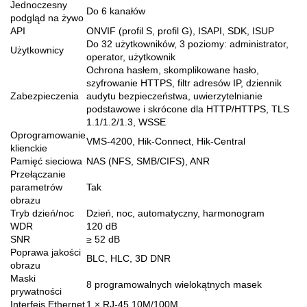
Jednoczesny
Do 6 kanałów
podgląd na żywo
API
ONVIF (profil S, profil G), ISAPI, SDK, ISUP
Do 32 użytkowników, 3 poziomy: administrator,
Użytkownicy
operator, użytkownik
Ochrona hasłem, skomplikowane hasło,
szyfrowanie HTTPS, filtr adresów IP, dziennik
Zabezpieczenia
audytu bezpieczeństwa, uwierzytelnianie
podstawowe i skrócone dla HTTP/HTTPS, TLS
1.1/1.2/1.3, WSSE
Oprogramowanie
VMS-4200, Hik-Connect, Hik-Central
klienckie
Pamięć sieciowa
NAS (NFS, SMB/CIFS), ANR
Przełączanie
parametrów
Tak
obrazu
Tryb dzień/noc
Dzień, noc, automatyczny, harmonogram
WDR
120 dB
SNR
≥ 52 dB
Poprawa jakości
BLC, HLC, 3D DNR
obrazu
Maski
8 programowalnych wielokątnych masek
prywatności
Interfejs Ethernet
1 × RJ-45 10M/100M