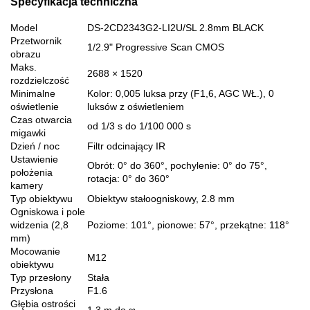
Specyfikacja techniczna
Model
DS-2CD2343G2-LI2U/SL 2.8mm BLACK
Przetwornik
1/2.9" Progressive Scan CMOS
obrazu
Maks.
2688 × 1520
rozdzielczość
Minimalne
Kolor: 0,005 luksa przy (F1,6, AGC WŁ.), 0
oświetlenie
luksów z oświetleniem
Czas otwarcia
od 1/3 s do 1/100 000 s
migawki
Dzień / noc
Filtr odcinający IR
Ustawienie
Obrót: 0° do 360°, pochylenie: 0° do 75°,
położenia
rotacja: 0° do 360°
kamery
Typ obiektywu
Obiektyw stałoogniskowy, 2.8 mm
Ogniskowa i pole
widzenia (2,8
Poziome: 101°, pionowe: 57°, przekątne: 118°
mm)
Mocowanie
M12
obiektywu
Typ przesłony
Stała
Przysłona
F1.6
Głębia ostrości
1,3 m do ∞