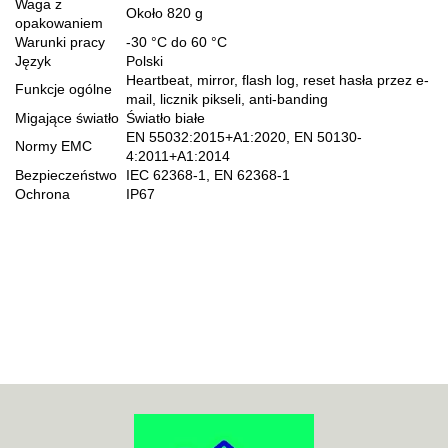
Waga z
Około 820 g
opakowaniem
Warunki pracy
-30 °C do 60 °C
Język
Polski
Heartbeat, mirror, flash log, reset hasła przez e-
Funkcje ogólne
mail, licznik pikseli, anti-banding
Migające światło
Światło białe
EN 55032:2015+A1:2020, EN 50130-
Normy EMC
4:2011+A1:2014
Bezpieczeństwo
IEC 62368-1, EN 62368-1
Ochrona
IP67
70MAI
ACO