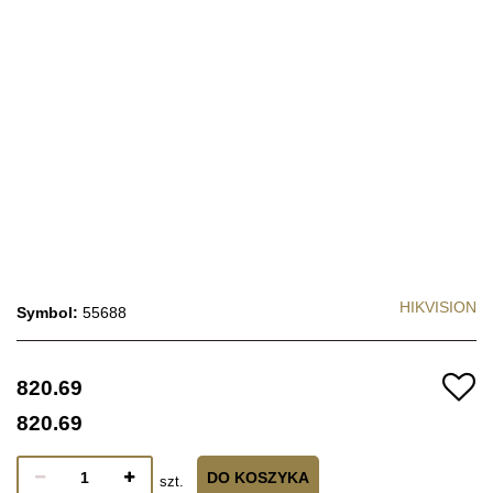
HIKVISION
Symbol:
55688
820.69
820.69
DO KOSZYKA
szt.