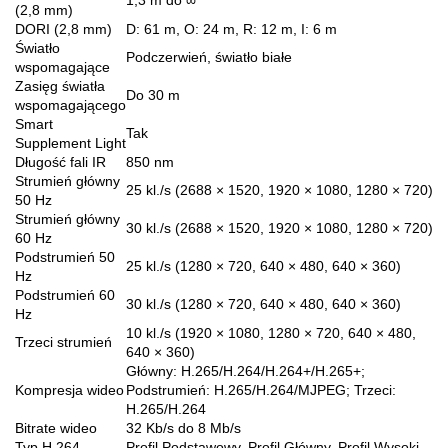
(2,8 mm)
DORI (2,8 mm)
D: 61 m, O: 24 m, R: 12 m, I: 6 m
Światło
Podczerwień, światło białe
wspomagające
Zasięg światła
Do 30 m
wspomagającego
Smart
Tak
Supplement Light
Długość fali IR
850 nm
Strumień główny
25 kl./s (2688 × 1520, 1920 × 1080, 1280 × 720)
50 Hz
Strumień główny
30 kl./s (2688 × 1520, 1920 × 1080, 1280 × 720)
60 Hz
Podstrumień 50
25 kl./s (1280 × 720, 640 × 480, 640 × 360)
Hz
Podstrumień 60
30 kl./s (1280 × 720, 640 × 480, 640 × 360)
Hz
10 kl./s (1920 × 1080, 1280 × 720, 640 × 480,
Trzeci strumień
640 × 360)
Główny: H.265/H.264/H.264+/H.265+;
Kompresja wideo
Podstrumień: H.265/H.264/MJPEG; Trzeci:
H.265/H.264
Bitrate wideo
32 Kb/s do 8 Mb/s
Typ H.264
Profil Podstawowy, Profil Główny, Profil Wysoki