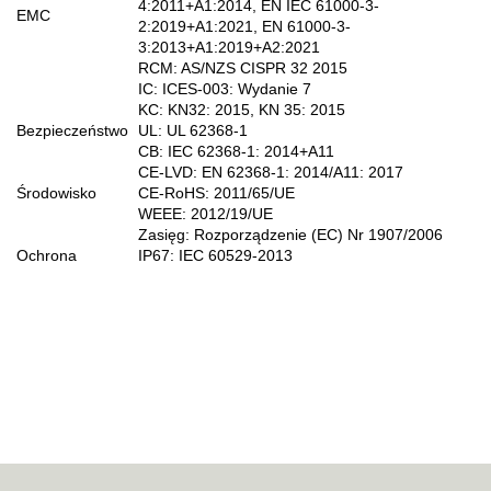
4:2011+A1:2014, EN IEC 61000-3-
EMC
2:2019+A1:2021, EN 61000-3-
3:2013+A1:2019+A2:2021
RCM: AS/NZS CISPR 32 2015
IC: ICES-003: Wydanie 7
KC: KN32: 2015, KN 35: 2015
Bezpieczeństwo
UL: UL 62368-1
CB: IEC 62368-1: 2014+A11
CE-LVD: EN 62368-1: 2014/A11: 2017
Środowisko
CE-RoHS: 2011/65/UE
WEEE: 2012/19/UE
Zasięg: Rozporządzenie (EC) Nr 1907/2006
Ochrona
IP67: IEC 60529-2013
70MAI