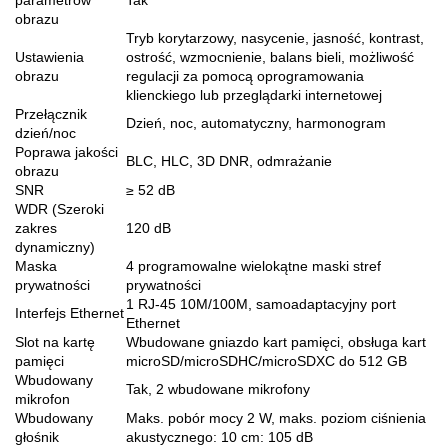
parametrów
Tak
obrazu
Tryb korytarzowy, nasycenie, jasność, kontrast,
Ustawienia
ostrość, wzmocnienie, balans bieli, możliwość
obrazu
regulacji za pomocą oprogramowania
klienckiego lub przeglądarki internetowej
Przełącznik
Dzień, noc, automatyczny, harmonogram
dzień/noc
Poprawa jakości
BLC, HLC, 3D DNR, odmrażanie
obrazu
SNR
≥ 52 dB
WDR (Szeroki
zakres
120 dB
dynamiczny)
Maska
4 programowalne wielokątne maski stref
prywatności
prywatności
1 RJ-45 10M/100M, samoadaptacyjny port
Interfejs Ethernet
Ethernet
Slot na kartę
Wbudowane gniazdo kart pamięci, obsługa kart
pamięci
microSD/microSDHC/microSDXC do 512 GB
Wbudowany
Tak, 2 wbudowane mikrofony
mikrofon
Wbudowany
Maks. pobór mocy 2 W, maks. poziom ciśnienia
głośnik
akustycznego: 10 cm: 105 dB