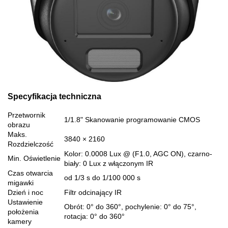
Specyfikacja techniczna
Przetwornik
1/1.8" Skanowanie programowanie CMOS
obrazu
Maks.
3840 × 2160
Rozdzielczość
Kolor: 0.0008 Lux @ (F1.0, AGC ON), czarno-
Min. Oświetlenie
biały: 0 Lux z włączonym IR
Czas otwarcia
od 1/3 s do 1/100 000 s
migawki
Dzień i noc
Filtr odcinający IR
Ustawienie
Obrót: 0° do 360°, pochylenie: 0° do 75°,
położenia
rotacja: 0° do 360°
kamery