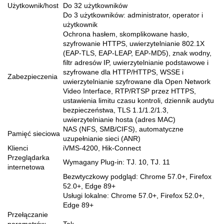
Użytkownik/host
Do 32 użytkowników
Do 3 użytkowników: administrator, operator i
użytkownik
Ochrona hasłem, skomplikowane hasło,
szyfrowanie HTTPS, uwierzytelnianie 802.1X
(EAP-TLS, EAP-LEAP, EAP-MD5), znak wodny,
filtr adresów IP, uwierzytelnianie podstawowe i
szyfrowane dla HTTP/HTTPS, WSSE i
Zabezpieczenia
uwierzytelnianie szyfrowane dla Open Network
Video Interface, RTP/RTSP przez HTTPS,
ustawienia limitu czasu kontroli, dziennik audytu
bezpieczeństwa, TLS 1.1/1.2/1.3,
uwierzytelnianie hosta (adres MAC)
NAS (NFS, SMB/CIFS), automatyczne
Pamięć sieciowa
uzupełnianie sieci (ANR)
Klienci
iVMS-4200, Hik-Connect
Przeglądarka
Wymagany Plug-in: TJ. 10, TJ. 11
internetowa
Bezwtyczkowy podgląd: Chrome 57.0+, Firefox
52.0+, Edge 89+
Usługi lokalne: Chrome 57.0+, Firefox 52.0+,
Edge 89+
Przełączanie