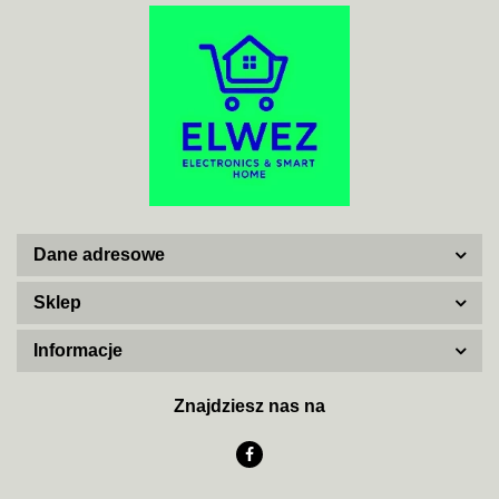
ACO
ADATA
Dane adresowe
AISKO
Sklep
Informacje
AJAX SYSTEMS
Znajdziesz nas na