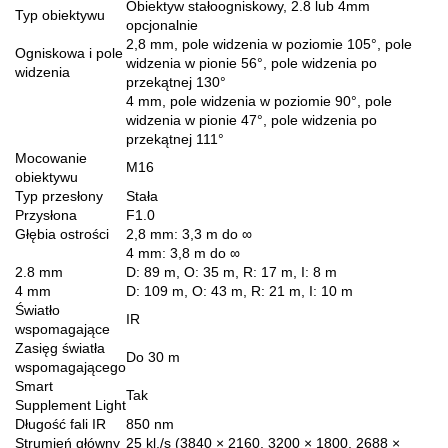
Obiektyw stałoogniskowy, 2.8 lub 4mm
Typ obiektywu
opcjonalnie
2,8 mm, pole widzenia w poziomie 105°, pole
Ogniskowa i pole
widzenia w pionie 56°, pole widzenia po
widzenia
przekątnej 130°
4 mm, pole widzenia w poziomie 90°, pole
widzenia w pionie 47°, pole widzenia po
przekątnej 111°
Mocowanie
M16
obiektywu
Typ przesłony
Stała
Przysłona
F1.0
Głębia ostrości
2,8 mm: 3,3 m do ∞
4 mm: 3,8 m do ∞
2.8 mm
D: 89 m, O: 35 m, R: 17 m, I: 8 m
4 mm
D: 109 m, O: 43 m, R: 21 m, I: 10 m
Światło
IR
wspomagające
Zasięg światła
Do 30 m
wspomagającego
Smart
Tak
Supplement Light
Długość fali IR
850 nm
Strumień główny
25 kl./s (3840 × 2160, 3200 × 1800, 2688 ×