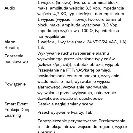
1 wejście (liniowe), two-core terminal block,
Audio
maks. amplituda wejścia: 3,3 Vpp, impedancja
wejścia: 4,7 KΩ, typ interfejsu: non-equilibrium
1 wyjście (wyjście liniowe), two-core terminal
block, maks. amplituda wyjściowa: 3,3 Vpp,
impedancja wyjściowa: 100 Ω, typ interfejsu:
non-equilibrium
Alarm
1 wejście, 1 wyjście (max. 24 VDC/24 VAC, 1 A)
Resetuj
Tak
Wykrywanie ruchu (wspieranie alarmu
Zdarzenia
wyzwalanego przez określone typy celów
podstawowe
(człowiek/pojazd)), sabotaż obrazu, wyjątek
Przesyłanie na FTP/NAS/kartę pamięci,
powiadamianie centrum nadzoru, wysyłanie
wiadomości e-mail, wyzwalanie wyjścia
Powiązanie
alarmowego, wyzwalanie nagrywania,
wyzwalanie przechwytywania, ostrzeżenie
dźwiękowe, światło stroboskopowe
Smart Event
Detekcja nagłej zmiany sceny
Funkcja Deep
Przechwytywanie twarzy: Tak
Learning
Zabezpieczenie perymetryczne: Przekroczenie
linii, detekcja intruza, wejście do regionu, wyjście
z regionu