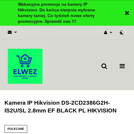
Wakacyjna promocja na kamery IP
Hikvision. Do końca sierpnia wybrane
kamery taniej. Co tydzień nowe oferty
promocyjne. Sprawdź nas !!!
0
Zaloguj się
Załóż konto
Dodaj zgłoszenie
Zgody cookies
Kamera IP Hikvision DS-2CD2386G2H-
IS2U/SL 2.8mm EF BLACK PL HIKVISION
POLECANE