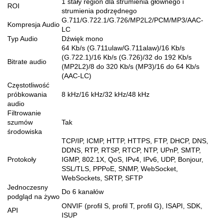
1 stały region dla strumienia głównego i
ROI
strumienia podrzędnego
G.711/G.722.1/G.726/MP2L2/PCM/MP3/AAC-
Kompresja Audio
LC
Typ Audio
Dźwięk mono
64 Kb/s (G.711ulaw/G.711alaw)/16 Kb/s
(G.722.1)/16 Kb/s (G.726)/32 do 192 Kb/s
Bitrate audio
(MP2L2)/8 do 320 Kb/s (MP3)/16 do 64 Kb/s
(AAC-LC)
Częstotliwość
próbkowania
8 kHz/16 kHz/32 kHz/48 kHz
audio
Filtrowanie
szumów
Tak
środowiska
TCP/IP, ICMP, HTTP, HTTPS, FTP, DHCP, DNS,
DDNS, RTP, RTSP, RTCP, NTP, UPnP, SMTP,
Protokoły
IGMP, 802.1X, QoS, IPv4, IPv6, UDP, Bonjour,
SSL/TLS, PPPoE, SNMP, WebSocket,
WebSockets, SRTP, SFTP
Jednoczesny
Do 6 kanałów
podgląd na żywo
ONVIF (profil S, profil T, profil G), ISAPI, SDK,
API
ISUP