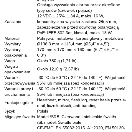
Obsługa wyzwalania alarmu przez określone
typy celów (człowiek i pojazd)
12 VDC ± 25%, 1,34 A, maks. 16 W,
Zasilanie
koncentryczna wtyczka zasilania Ø5,5 mm,
zabezpieczenie przed odwrotną polaryzacją
PoE: IEEE 802.3at, klasa 4, maks. 18 W
Materiał
Pokrywa: metalowa, korpus główny: metalowa
Wymiary
Ø138,3 mm × 115,4 mm (Ø5,4" × 4,5")
Wymiary
170 mm × 170 mm × 160 mm (6,7" × 6,7" ×
opakowania
6,3")
Waga
Około 780 g (1,71 lb)
Waga z
Około 1210 g (2,67 lb)
opakowaniem
Warunki
-30 °C do 60 °C (-22 °F do 140 °F). Wilgotność
przechowywania
95% lub mniejsza (bez kondensacji)
Warunki pracy i
-30 °C do 60 °C (-22 °F do 140 °F). Wilgotność
uruchamiania
95% lub mniejsza (bez kondensacji)
Heartbeat, mirror, flash log, reset hasła przez e-
Funkcje ogólne
mail, licznik pikseli, anti-banding
Język
Polski
Migające światło
Model /SRB: Czerwone i niebieskie światło
/SL model: Światło białe
CE-EMC: EN 55032:2015+A1:2020, EN 50130-