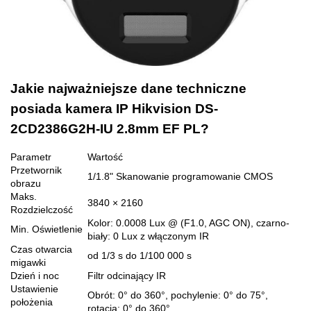
Jakie najważniejsze dane techniczne
posiada kamera IP Hikvision DS-
2CD2386G2H-IU 2.8mm EF PL?
Parametr
Wartość
Przetwornik
1/1.8" Skanowanie programowanie CMOS
obrazu
Maks.
3840 × 2160
Rozdzielczość
Kolor: 0.0008 Lux @ (F1.0, AGC ON), czarno-
Min. Oświetlenie
biały: 0 Lux z włączonym IR
Czas otwarcia
od 1/3 s do 1/100 000 s
migawki
Dzień i noc
Filtr odcinający IR
Ustawienie
Obrót: 0° do 360°, pochylenie: 0° do 75°,
położenia
rotacja: 0° do 360°