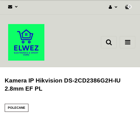
0
Zaloguj się
Załóż konto
Dodaj zgłoszenie
Zgody cookies
Kamera IP Hikvision DS-2CD2386G2H-IU
2.8mm EF PL
POLECANE