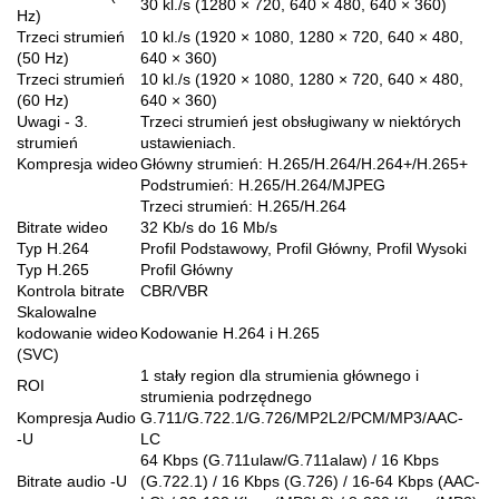
30 kl./s (1280 × 720, 640 × 480, 640 × 360)
Hz)
Trzeci strumień
10 kl./s (1920 × 1080, 1280 × 720, 640 × 480,
(50 Hz)
640 × 360)
Trzeci strumień
10 kl./s (1920 × 1080, 1280 × 720, 640 × 480,
(60 Hz)
640 × 360)
Uwagi - 3.
Trzeci strumień jest obsługiwany w niektórych
strumień
ustawieniach.
Kompresja wideo
Główny strumień: H.265/H.264/H.264+/H.265+
Podstrumień: H.265/H.264/MJPEG
Trzeci strumień: H.265/H.264
Bitrate wideo
32 Kb/s do 16 Mb/s
Typ H.264
Profil Podstawowy, Profil Główny, Profil Wysoki
Typ H.265
Profil Główny
Kontrola bitrate
CBR/VBR
Skalowalne
kodowanie wideo
Kodowanie H.264 i H.265
(SVC)
1 stały region dla strumienia głównego i
ROI
strumienia podrzędnego
Kompresja Audio
G.711/G.722.1/G.726/MP2L2/PCM/MP3/AAC-
-U
LC
64 Kbps (G.711ulaw/G.711alaw) / 16 Kbps
Bitrate audio -U
(G.722.1) / 16 Kbps (G.726) / 16-64 Kbps (AAC-