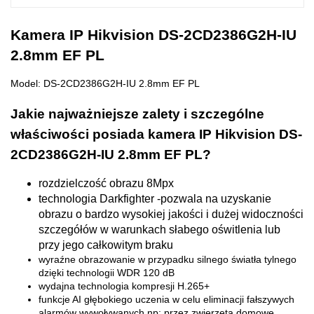
Kamera IP Hikvision DS-2CD2386G2H-IU
2.8mm EF PL
Model: DS-2CD2386G2H-IU 2.8mm EF PL
Jakie najważniejsze zalety i szczególne
właściwości posiada kamera IP Hikvision DS-
2CD2386G2H-IU 2.8mm EF PL?
rozdzielczość obrazu 8Mpx
technologia
Darkfighter -pozwala na uzyskanie
obrazu o bardzo wysokiej jakości i dużej widoczności
szczegółów w warunkach słabego oświtlenia lub
przy jego całkowitym braku
wyraźne obrazowanie w przypadku silnego światła tylnego
dzięki technologii WDR 120 dB
wydajna technologia kompresji H.265+
funkcje AI głębokiego uczenia w celu eliminacji fałszywych
alarmów wywoływanych np: przez zwierzęta domowe,