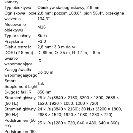
kamery
Typ obiektywu
Obiektyw stałoogniskowy, 2.8 mm
Ogniskowa i pole
2,8 mm: poziom 108,8°, pion 56,4°, przekątna
widzenia
134,3°
Mocowanie
M16
obiektywu
Typ przesłony
Stała
Przysłona
F1.0
Głębia ostrości
2,8 mm: 3,3 m do ∞
DORI (2.8 mm)
D: 89 m, O: 35 m, R: 17 m, I: 8 m
Światło
IR
wspomagające
Zasięg światła
Do 30 m
wspomagającego
Smart
Tak
Supplement Light
Długość fali IR
850 nm
Strumień główny
25 kl./s (3840 × 2160, 3200 × 1800, 2688 ×
(50 Hz)
1520, 1920 × 1080, 1280 × 720)
Strumień główny
24 kl./s (3840 × 2160); 30 kl./s (3200 × 1800,
(60 Hz)
2688 × 1520, 1920 × 1080, 1280 × 720)
Podstrumień (50
25 kl./s (1280 × 720, 640 × 480, 640 × 360)
Hz)
Podstrumień (60