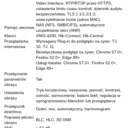
Video Interface, RTP/RTSP przez HTTPS,
ustawienia limitu czasu kontroli, dziennik audytu
bezpieczeństwa, TLS 1.1/1.2/1.3,
uwierzytelnianie hosta (adres MAC)
NAS (NFS, SMB/CIFS), automatyczne
Pamięć sieciowa
uzupełnianie sieci (ANR)
Klienci
iVMS-4200, Hik-Connect, Hik-Central
Przeglądarka
Wymagany Plug-in do podglądu na żywo: TJ.
internetowa
10, TJ. 11
Bezwtyczkowy podgląd na żywo: Chrome 57.0+,
Firefox 52.0+, Edge 89+
Usługi lokalne: Chrome 57.0+, Firefox 52.0+,
Edge 89+
Przełączanie
parametrów
Tak
obrazu
Tryb korytarzowy, nasycenie, jasność, kontrast,
Ustawienia
ostrość, wzmocnienie, balans bieli; regulacja w
obrazu
oprogramowaniu klienckim lub przeglądarce
Przełącznik
Dzień, noc, automatyczny, harmonogram
dzień/noc
Poprawa jakości
BLC, HLC, 3D DNR
obrazu
SNR
≥ 52 dB