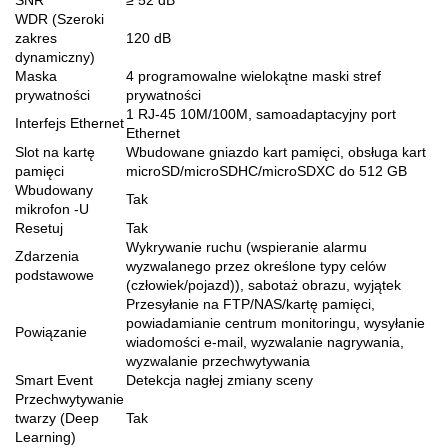
WDR (Szeroki
zakres
120 dB
dynamiczny)
Maska
4 programowalne wielokątne maski stref
prywatności
prywatności
1 RJ-45 10M/100M, samoadaptacyjny port
Interfejs Ethernet
Ethernet
Slot na kartę
Wbudowane gniazdo kart pamięci, obsługa kart
pamięci
microSD/microSDHC/microSDXC do 512 GB
Wbudowany
Tak
mikrofon -U
Resetuj
Tak
Wykrywanie ruchu (wspieranie alarmu
Zdarzenia
wyzwalanego przez określone typy celów
podstawowe
(człowiek/pojazd)), sabotaż obrazu, wyjątek
Przesyłanie na FTP/NAS/kartę pamięci,
powiadamianie centrum monitoringu, wysyłanie
Powiązanie
wiadomości e-mail, wyzwalanie nagrywania,
wyzwalanie przechwytywania
Smart Event
Detekcja nagłej zmiany sceny
Przechwytywanie
twarzy (Deep
Tak
Learning)