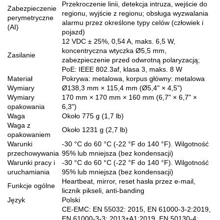
Przekroczenie linii, detekcja intruza, wejście do
Zabezpieczenie
regionu, wyjście z regionu; obsługa wyzwalania
perymetryczne
alarmu przez określone typy celów (człowiek i
(AI)
pojazd)
12 VDC ± 25%, 0,54 A, maks. 6,5 W,
koncentryczna wtyczka Ø5,5 mm,
Zasilanie
zabezpieczenie przed odwrotną polaryzacją;
PoE: IEEE 802.3af, klasa 3, maks. 8 W
Materiał
Pokrywa: metalowa, korpus główny: metalowa
Wymiary
Ø138,3 mm × 115,4 mm (Ø5,4" × 4,5")
Wymiary
170 mm × 170 mm × 160 mm (6,7" × 6,7" ×
opakowania
6,3")
Waga
Około 775 g (1,7 lb)
Waga z
Około 1231 g (2,7 lb)
opakowaniem
Warunki
-30 °C do 60 °C (-22 °F do 140 °F). Wilgotność
przechowywania
95% lub mniejsza (bez kondensacji)
Warunki pracy i
-30 °C do 60 °C (-22 °F do 140 °F). Wilgotność
uruchamiania
95% lub mniejsza (bez kondensacji)
Heartbeat, mirror, reset hasła przez e-mail,
Funkcje ogólne
licznik pikseli, anti-banding
Język
Polski
CE-EMC: EN 55032: 2015, EN 61000-3-2:2019,
EN 61000-3-3: 2013+A1:2019, EN 50130-4: