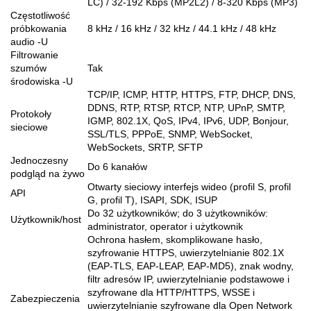
LC) / 32-192 Kbps (MP2L2) / 8-320 Kbps (MP3)
Częstotliwość
próbkowania
8 kHz / 16 kHz / 32 kHz / 44.1 kHz / 48 kHz
audio -U
Filtrowanie
szumów
Tak
środowiska -U
TCP/IP, ICMP, HTTP, HTTPS, FTP, DHCP, DNS,
DDNS, RTP, RTSP, RTCP, NTP, UPnP, SMTP,
Protokoły
IGMP, 802.1X, QoS, IPv4, IPv6, UDP, Bonjour,
sieciowe
SSL/TLS, PPPoE, SNMP, WebSocket,
WebSockets, SRTP, SFTP
Jednoczesny
Do 6 kanałów
podgląd na żywo
Otwarty sieciowy interfejs wideo (profil S, profil
API
G, profil T), ISAPI, SDK, ISUP
Do 32 użytkowników; do 3 użytkowników:
Użytkownik/host
administrator, operator i użytkownik
Ochrona hasłem, skomplikowane hasło,
szyfrowanie HTTPS, uwierzytelnianie 802.1X
(EAP-TLS, EAP-LEAP, EAP-MD5), znak wodny,
filtr adresów IP, uwierzytelnianie podstawowe i
szyfrowane dla HTTP/HTTPS, WSSE i
Zabezpieczenia
uwierzytelnianie szyfrowane dla Open Network