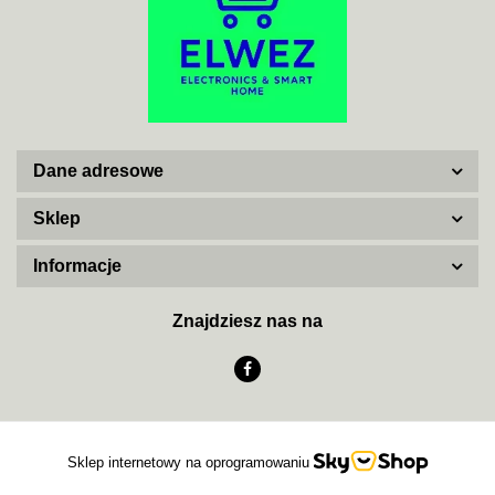
ADATA
Dane adresowe
AISKO
Sklep
Informacje
AJAX SYSTEMS
Znajdziesz nas na
AKUVOX
Sklep internetowy na oprogramowaniu